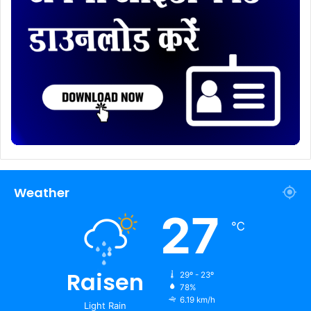
Weather
27
℃
Raisen
29º - 23º
78%
6.19 km/h
Light Rain