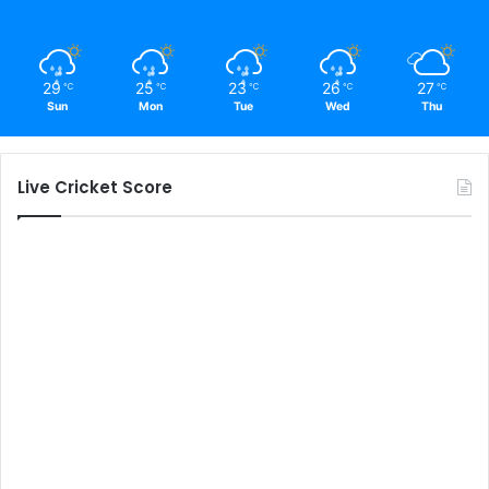
29
25
23
26
27
℃
℃
℃
℃
℃
Sun
Mon
Tue
Wed
Thu
Live Cricket Score