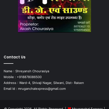
Contact Us
Name : Shreyansh Chourasiya
Mobile : +918878086500
Address : Ward-4, Shivaji Nagar, Silwani, Dist- Raisen
Email Id :
mruganchalexpress@gmail.com
© Copyright 2026, All Rights Reserved |
Mruganchal Express
|