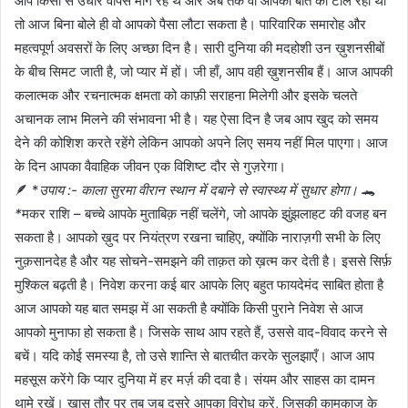
आप किसी से उधार वापस मांग रहे थे और अब तक वो आपकी बात को टाल रहा था
तो आज बिना बोले ही वो आपको पैसा लौटा सकता है। पारिवारिक समारोह और
महत्वपूर्ण अवसरों के लिए अच्छा दिन है। सारी दुनिया की मदहोशी उन ख़ुशनसीबों
के बीच सिमट जाती है, जो प्यार में हों। जी हाँ, आप वही ख़ुशनसीब हैं। आज आपकी
कलात्मक और रचनात्मक क्षमता को काफ़ी सराहना मिलेगी और इसके चलते
अचानक लाभ मिलने की संभावना भी है। यह ऐसा दिन है जब आप खुद को समय
देने की कोशिश करते रहेंगे लेकिन आपको अपने लिए समय नहीं मिल पाएगा। आज
के दिन आपका वैवाहिक जीवन एक विशिष्ट दौर से गुज़रेगा।
🪶 *
उपाय :- काला सुरमा वीरान स्थान में दबाने से स्वास्थ्य में सुधार होगा। 🐊
*
मकर राशि – बच्चे आपके मुताबिक़ नहीं चलेंगे, जो आपके झुंझलाहट की वजह बन
सकता है। आपको ख़ुद पर नियंत्रण रखना चाहिए, क्योंकि नाराज़गी सभी के लिए
नुक़सानदेह है और यह सोचने-समझने की ताक़त को ख़त्म कर देती है। इससे सिर्फ़
मुश्किल बढ़ती है। निवेश करना कई बार आपके लिए बहुत फायदेमंद साबित होता है
आज आपको यह बात समझ में आ सकती है क्योंकि किसी पुराने निवेश से आज
आपको मुनाफा हो सकता है। जिसके साथ आप रहते हैं, उससे वाद-विवाद करने से
बचें। यदि कोई समस्या है, तो उसे शान्ति से बातचीत करके सुलझाएँ। आज आप
महसूस करेंगे कि प्यार दुनिया में हर मर्ज़ की दवा है। संयम और साहस का दामन
थामे रखें। ख़ास तौर पर तब जब दूसरे आपका विरोध करें, जिसकी कामकाज के