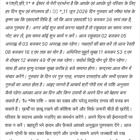
⚜!!श्री् हरि् !!
*⚜ ईश्वर से मेरी प्रार्थना है कि आपके एवं आपके पूरे परिवार के लिए
हर दिन शुभ एवं मंगलमय हों। 👉🏼 *_11 जून 2026 दिन गुरुवार को ज्यैष्ठ मांस के
कृष्ण पक्ष कि एकादशी तिथि है, जो कि आज एकादशी 10 बजकर 36 सायं तक है,
आज गुरुवार है। अगर कोई शुभ कार्य करना चाहते हैं तो राहुकाल का समय जरूर
नोट कर लें, इस समय कोई शुभ कार्य न करें। आज राहुकाल 02 बजकर 05
अपराह्न से 03 बजकर 50 अपराह्न तक रहेगा। नक्षत्रों की बात करें तो आज रेवती
08 बजकर 16 ए एम तक का योग है। अभिजित मुहूर्त सुबह 11 बजकर 53 ए एम
से दोपहर 12 बजकर 49 पी एम तक रहेगा। सर्वार्थ सिद्धि योग पूरे दिन रहेगा।
साथ ही आज मृत्यु पञ्चक सुबह करीब 8 बजे समाप्त होगा। चन्द्रमा आज मीन में
संचार करेंगे। गुरुवार के दिन पर गुरु ग्रह, भगवान दत्तात्रेय और सभी प्रकार के
गुरुओं का अमल होता है। आइए जानते हैं आचार्य श्री गोपी राम से राशि अनुसार
कैसे रहेगा आपका आज का दिन और किन उपायों से अपने दिन को बेहतर बना
सकते हैं। 🐑 *
मेष राशि – काम का दबाव और घरेलू मतभेद तनाव की वजह बन
सकते हैं। ख़र्चों पर क़ाबू रखने की कोशिश करें और सिर्फ़ ज़रूरी चीज़ें ही ख़रीदें।
परिवार के सदस्य आपके नज़रिए का समर्थन करेंगे। अपने प्रिय की ईमानदारी पर
शक न करें। बहादुरी भरे क़दम और फ़ैसले आपको अनुकूल पुरुस्कार देंगे। आज
अपने प्रेमी के साथ वक्त बिता पाएंगे और उनके सामने अपने जज्बातों को रख