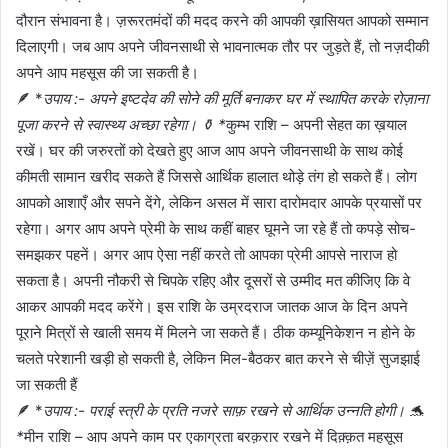
दौरान संभावना है। ज़रूरतमंदों की मदद करने की आपकी ख़ासियत आपको सम्मान
दिलाएगी। जब आप अपने जीवनसाथी से भावनात्मक तौर पर जुड़ते हैं, तो नज़दीकी
अपने आप महसूस की जा सकती है।
🪶 *
उपाय :- अपने इष्टदेव की सोने की मूर्ति बनाकर घर में स्थापित करके रोज़ाना
पूजा करने से स्वास्थ्य अच्छा रहेगा। ⚱️ *
कुम्भ राशि – अपनी सेहत का ख़याल
रखें। घर की जरुरतों को देखते हुए आज आप अपने जीवनसाथी के साथ कोई
कीमती सामान खरीद सकते हैं जिससे आर्थिक हालात थोड़े तंग हो सकते हैं। लोग
आपको आशाएँ और सपने देंगे, लेकिन असल में सारा दारोमदार आपके प्रयासों पर
रहेगा। अगर आप अपने प्रेमी के साथ कहीं बाहर घूमने जा रहे हैं तो कपड़े सोच-
समझकर पहनें। अगर आप ऐसा नहीं करते तो आपका प्रेमी आपसे नाराज हो
सकता है। अपनी नौकरी से चिपके रहिए और दूसरों से उम्मीद मत कीजिए कि वे
आकर आपकी मदद करेंगे। इस राशि के उम्रदराज जातक आज के दिन अपने
पूराने मित्रों से खाली समय में मिलने जा सकते हैं। ठीक कम्यूनिकेशन न होने के
चलते परेशानी खड़ी हो सकती है, लेकिन मिल-बैठकर बात करने से चीज़ें सुजझाई
जा सकती हैं
🪶 *
उपाय :- पराई स्त्री के प्रति नजरे साफ़ रखने से आर्थिक उन्नति होगी। 🐬
*
मीन राशि – आप अपने काम पर एकाग्रता बरक़रार रखने में दिक़्क़त महसूस