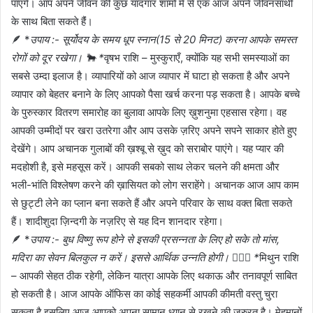
पाएंगे। आप अपने जीवन की कुछ यादगार शामों में से एक आज अपने जीवनसाथी
के साथ बिता सकते हैंं।
🪶 *
उपाय :- सूर्योदय के समय धूप स्नान(15 से 20 मिनट) करना आपके समस्त
रोगों को दूर रखेगा। 🐂 *
वृषभ राशि – मुस्कुराएँ, क्योंकि यह सभी समस्याओं का
सबसे उम्दा इलाज है। व्यापारियों को आज व्यापार में घाटा हो सकता है और अपने
व्यापार को बेहतर बनाने के लिए आपको पैसा खर्च करना पड़ सकता है। आपके बच्चे
के पुरुस्कार वितरण समारोह का बुलावा आपके लिए ख़ुशनुमा एहसास रहेगा। वह
आपकी उम्मीदों पर खरा उतरेगा और आप उसके ज़रिए अपने सपने साकार होते हुए
देखेंगे। आप अचानक गुलाबों की ख़श्बू से ख़ुद को सराबोर पाएंगे। यह प्यार की
मदहोशी है, इसे महसूस करें। आपकी सबको साथ लेकर चलने की क्षमता और
भली-भांति विश्लेषण करने की ख़ासियत को लोग सराहेंगे। अचानक आज आप काम
से छुट्टी लेने का प्लान बना सकते हैं और अपने परिवार के साथ वक्त बिता सकते
हैं। शादीशुदा ज़िन्दगी के नज़रिए से यह दिन शानदार रहेगा।
🪶 *
उपाय :- बुध विष्णु रूप होने से इसकी प्रसन्नता के लिए हो सके तो मांस,
मदिरा का सेवन बिलकुल न करें। इससे आर्थिक उन्नति होगी। 👩‍❤️‍👨 *
मिथुन राशि
– आपकी सेहत ठीक रहेगी, लेकिन यात्रा आपके लिए थकाऊ और तनावपूर्ण साबित
हो सकती है। आज आपके ऑफिस का कोई सहकर्मी आपकी कीमती वस्तु चुरा
सकता है इसलिए आज आपको अपना सामान ध्यान से रखने की जरुरत है। मेहमानों