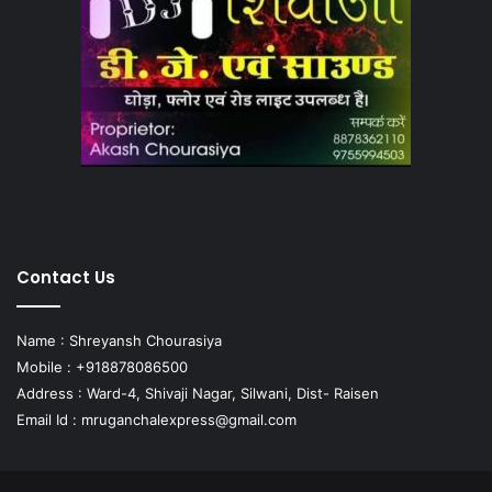
Contact Us
Name : Shreyansh Chourasiya
Mobile : +918878086500
Address : Ward-4, Shivaji Nagar, Silwani, Dist- Raisen
Email Id :
mruganchalexpress@gmail.com