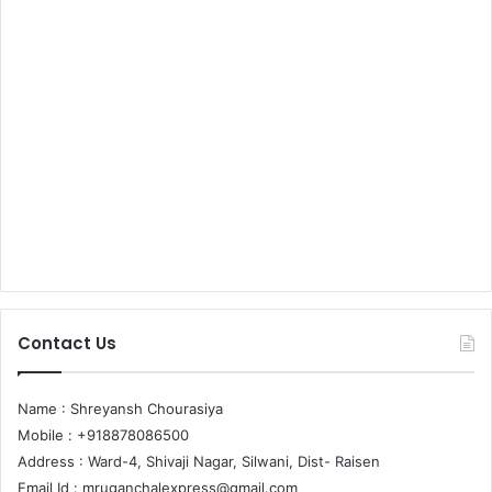
Contact Us
Name : Shreyansh Chourasiya
Mobile : +918878086500
Address : Ward-4, Shivaji Nagar, Silwani, Dist- Raisen
Email Id :
mruganchalexpress@gmail.com