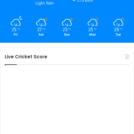
3.75 km/h
Light Rain
25
27
23
25
24
℃
℃
℃
℃
℃
Fri
Sat
Sun
Mon
Tue
Live Cricket Score