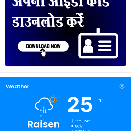
Weather
25
℃
Raisen
25º - 24º
86%