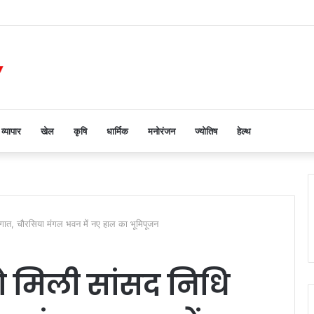
व्यापार
खेल
कृषि
धार्मिक
मनोरंजन
ज्योतिष
हेल्थ
ात, चौरसिया मंगल भवन में नए हाल का भूमिपूजन
 मिली सांसद निधि