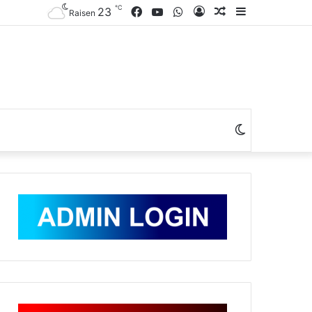
℃
Facebook
YouTube
WhatsApp
Log
Random
Sidebar
23
Raisen
In
Article
Switch
skin