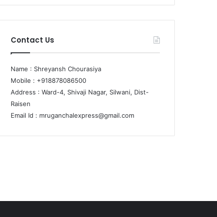
Contact Us
Name : Shreyansh Chourasiya
Mobile : +918878086500
Address : Ward-4, Shivaji Nagar, Silwani, Dist-
Raisen
Email Id :
mruganchalexpress@gmail.com