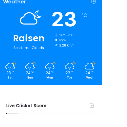
Weather
23
℃
Raisen
28º - 23º
89%
2.28 km/h
Scattered Clouds
28
24
24
23
24
℃
℃
℃
℃
℃
Sat
Sun
Mon
Tue
Wed
Live Cricket Score