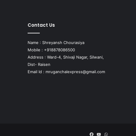
Contact Us
Name : Shreyansh Chourasiya
Mobile : +918878086500
Address : Ward-4, Shivaji Nagar, Silwani,
Dist- Raisen
Email Id :
mruganchalexpress@gmail.com
Facebook
YouTube
WhatsApp