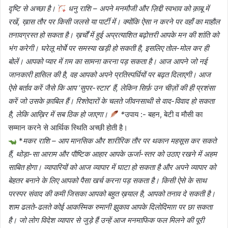
दृष्टि से अच्छा है।
धनु राशि – अपने मनमौजी और ज़िद्दी स्वभाव को क़ाबू में
रखें, ख़ास तौर पर किसी जलसे या पार्टी में। क्योंकि ऐसा न करने पर वहाँ का माहौल
तनावग्रस्त हो सकता है। ख़र्चों में हुई अप्रत्याशित बढ़ोत्तरी आपके मन की शांति को
भंग करेगी। घरेलू मोर्चे पर समस्या खड़ी हो सकती है, इसलिए तोल-मोल कर ही
बोलें। आपको प्यार में ग़म का सामना करना पड़ सकता है। आज आपने जो नई
जानकारी हासिल की है, वह आपको अपने प्रतिस्पर्धियों पर बढ़त दिलाएगी। आज
ऐसे बर्ताव करें जैसे कि आप ‘सुपर-स्टार’ हैं, लेकिन सिर्फ़ उन चीज़ों की ही प्रशंसा
करें जो उसके क़ाबिल हैं। रिश्तेदारों के चलते जीवनसाथी से वाद-विवाद हो सकता
है, लेकि आख़िर में सब ठिक हो जाएगा।
*
उपाय :- बहन, बेटी व मौसी का
सम्मान करने से आर्थिक स्थिति अच्छी होती है।
*
मकर राशि – आप मानसिक और शारीरिक तौर पर थकान महसूस कर सकते
हैं, थोड़ा-सा आराम और पौष्टिक आहार आपके ऊर्जा-स्तर को उठाए रखने में अहम
साबित होगा। व्यापारियों को आज व्यापार में घाटा हो सकता है और अपने व्यापार को
बेहतर बनाने के लिए आपको पैसा खर्च करना पड़ सकता है। किसी ऐसे के साथ
परस्पर संवाद की कमी जिसका आपको बहुत ख़याल है, आपको तनाव दे सकती है।
शाम ढलते-ढलते कोई आकस्मिक रुमानी झुकाव आपके दिलोदिमाग़ पर छा सकता
है। जो लोग विदेश व्यापार से जुड़े हैं उन्हें आज मनमाफिक फल मिलने की पूरी