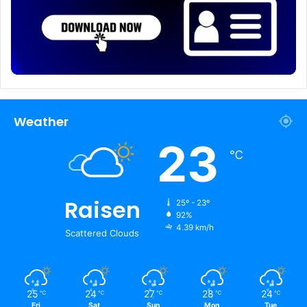
Weather
23
℃
Raisen
25º - 23º
92%
4.39 km/h
Scattered Clouds
25
24
27
28
24
℃
℃
℃
℃
℃
Fri
Sat
Sun
Mon
Tue