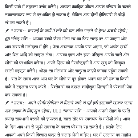
किसी पार्क में टहलना पसंद करेंगे। आपका वैवाहिक जीवन आपके परिवार के चलते
नकारात्मकर रूप से प्रभावित हो सकता है, लेकिन आप दोनों होशियारी से चीज़ें
संभाल सकते हैं।
🪶 *
उपाय :- चारपाई के पायों में तांबे की चार कील गाड़ने से हेल्थ अच्छी रहेगी।
🦁 *
सिंह राशि – आपका बच्चों जैसा भोला स्वभाव फिर सतह पर आ जाएगा और
आप शरारती मनोदशा में होंगे। पैसा अचानक आपके पास अएगा, जो अपके ख़र्चों
और बिल आदि को सम्हाल लेगा। आपका ज्ञान और हास-परिहास आपके चारों ओर
लोगों को प्रभावित करेगा। अपने प्रिय की ग़ैरमौजूदगी में आप ख़ुद को बिल्कुल
खाली महसूस करेंगे। थोड़ा-सा मोलभाव और चतुरता काफ़ी फ़ायदा पहुँचा सकती
है। रात के समय आज आप घर के लोगों से दूर होकर अपने घर की छत या किसी
पार्क में टहलना पसंद करेंगे। रिश्तेदारों का दख़ल शादीशुदा ज़िन्दगी में परेशानी पैदा
कर सकता है।
🪶 *
उपाय :- अपने प्रेमी/प्रेमिका से मिलने जाने से पूर्व हरी इलायची खाकर जाना
लव लाइफ के लिए शुभ रहेगा। 👰🏻‍♀️ *
कन्या राशि – आपको अपनी सेहत के प्रति
ज़्यादा सावधानी बरतने की ज़रूरत है, ख़ास तौर पर रक्तचाप के मरीज़ों को। आज
के दिन आप धन से जुड़ी समस्या के कारण परेशान रह सकते हैं। इसके लिए
आपको अपने किसी विश्वास पात्र से सलाह लेनी चाहिए। घर में उल्लास का माहौल