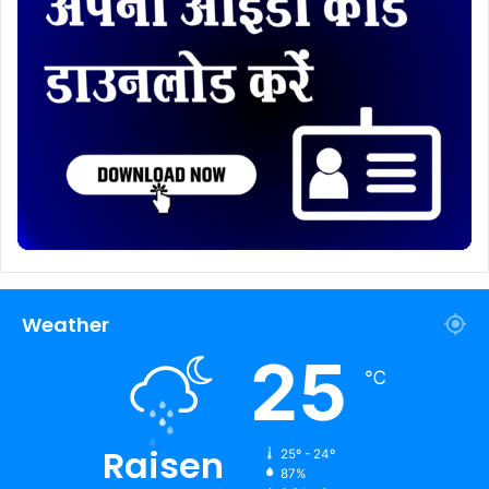
Weather
25
℃
Raisen
25º - 24º
87%