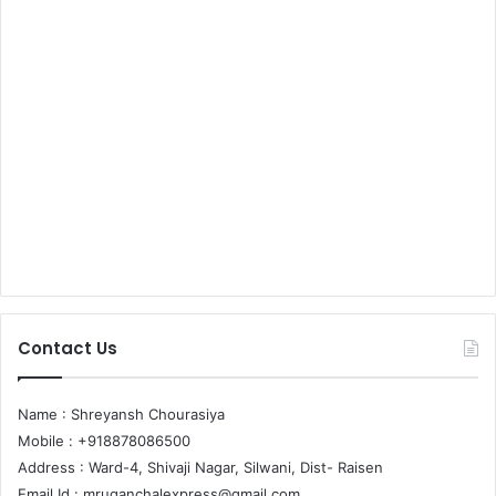
Contact Us
Name : Shreyansh Chourasiya
Mobile : +918878086500
Address : Ward-4, Shivaji Nagar, Silwani, Dist- Raisen
Email Id :
mruganchalexpress@gmail.com