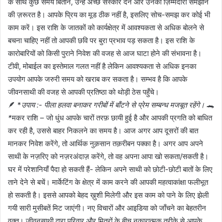
के साथ कुछ समय बिताने, उन्हें अच्छे संस्कार देने और उनकी ज़िम्मेदारी समझाने
की ज़रूरत है। आपके प्रिय का मूड ठीक नहीं है, इसलिए सोच-समझ कर कोई भी
काम करें। इस राशि के जातकों को कार्यक्षेत्र में आवश्यकता से अधिक बोलने से
बचना चाहिए नहीं तो आपकी छवि पर बुरा प्रभाव पड़ सकता है। इस राशि के
कारोबारियों को किसी पुराने निवेश की वजह से आज घाटा होने की संभावना है।
टीवी, मोबाईल का इस्तेमाल गलत नहीं है लेकिन आवश्यकता से अधिक इनका
उपयोग आपके जरुरी समय को खराब कर सकता है। सम्भव है कि आपके
जीवनसाथी की वजह से आपकी प्रतिष्ठा को थोड़ी ठेस पहुँचे।
🪶 *
उपाय :- पीला हलवा बनाकर गरीबों में बाँटने से प्रेम सम्बन्ध मजबूत रहेंगे। 🐊
*
मकर राशि – जो धुंध आपके चारों तरफ़ छायी हुई है और आपकी प्रगति को बाधित
कर रही है, उससे बाहर निकलने का समय है। आज अगर आप दूसरों की बात
मानकर निवेश करेंगे, तो आर्थिक नुक़सान तक़रीबन पक्का है। अगर आप अपने
साथी के नज़रिए को नज़रअंदाज़ करेंगे, तो वह अपना आपा खो सकता/सकती है।
घर में परेशानियाँ पैदा हो सकती हैं- लेकिन अपने साथी को छोटी-छोटी बातों के लिए
ताने देने से बचें। मार्केटिंग के क्षेत्र में काम करने की आपकी महत्वाकांक्षा फलीभूत
हो सकती है। इससे आपको बेहद ख़ुशी मिलेगी और इस काम को पाने के लिए झेली
गयी सारी मुसीबतें मिट जाएंगी। नए विचारों और आइडिया को जाँचने का बेहतरीन
वक़्त। जीवनसाथी द्वारा परिवार और मित्रों के बीच नकारात्मक तरीक़े से आपके