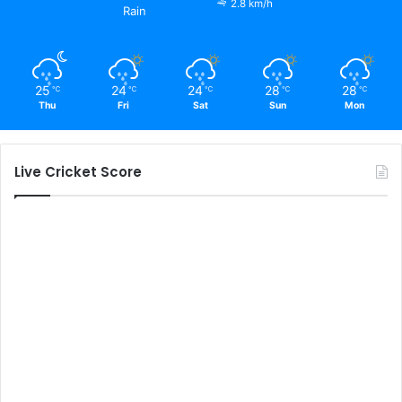
2.8 km/h
Rain
25
24
24
28
28
℃
℃
℃
℃
℃
Thu
Fri
Sat
Sun
Mon
Live Cricket Score