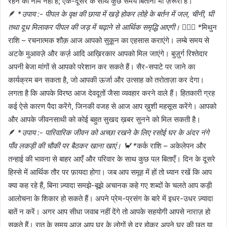
रहने का नाम नहीं है; एक-दूसरे के साथ कुछ समय बिताना भी ज़रूरी है।
🪶 *
उपाय :- पीपल के वृक्ष की छाया में खड़े होकर लोहे के बर्तन में जल, चीनी, घी
तथा दूध मिलाकर पीपल की जड़ में चढ़ाने से आर्थिक समृद्धि आएगी। 👩‍❤️‍👨 *
मिथुन
राशि – रचनात्मक शौक़ आज आपको सुक़ून का एहसास कराएंगे। लम्बे समय से
अटके मुआवज़े और कर्ज़ आदि आख़िरकार आपको मिल जाएंगे। बुज़ुर्ग रिश्तेदार
अपनी बेजा मांगों से आपको परेशान कर सकते हैं। सैर-सपाटे पर जाने का
कार्यक्रम बन सकता है, जो आपकी ऊर्जा और उत्साह को तरोताज़ा कर देगा।
लगता है कि आपके विरष्ठ आज देवदूतों जैसा व्यवहार करने वाले हैं। हितकारी ग्रह
कई ऐसे कारण पैदा करेंगे, जिनकी वजह से आज आप ख़ुशी महसूस करेंगे। आपको
और आपके जीवनसाथी को कोई बहुत सुखद ख़बर सुनने को मिल सकती है।
🪶 *
उपाय :- पारिवारिक जीवन को अच्छा रखने के लिए रसोई घर के अंदर नंगे
पाँव लकड़ी की चौकी पर बैठकर खाना खाएं। 🦀 *
कर्क राशि – अकेलेपन और
तन्हाई की भावना से बाहर आएँ और परिवार के साथ कुछ पल बिताएँ। दिन के दूसरे
हिस्से में आर्थिक तौर पर फ़ायदा होगा। जब आप समूह में हों तो ध्यान रखें कि आप
क्या कह रहे हैं, बिना ज़्यादा समझे-बूझे अचानक कहे गए शब्दों के चलते आप कड़ी
आलोचना के शिकार हो सकते हैं। अपने प्रेम-प्रसंग के बारे में इधर-उधर ज़्यादा
बातें न करें। अगर आप सीधा जवाब नहीं देंगे तो आपके सहयोगी आपसे नाराज़ हो
सकते हैं। रात के समय आज आप घर के लोगों से दूर होकर अपने घर की छत या