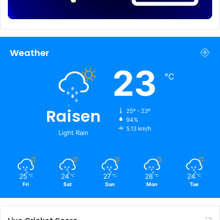
Weather
23
℃
Raisen
25º - 23º
94%
5.13 km/h
Light Rain
25
24
27
28
24
℃
℃
℃
℃
℃
Fri
Sat
Sun
Mon
Tue