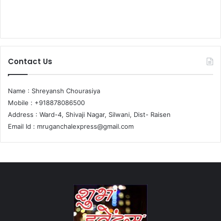
Contact Us
Name : Shreyansh Chourasiya
Mobile : +918878086500
Address : Ward-4, Shivaji Nagar, Silwani, Dist- Raisen
Email Id :
mruganchalexpress@gmail.com