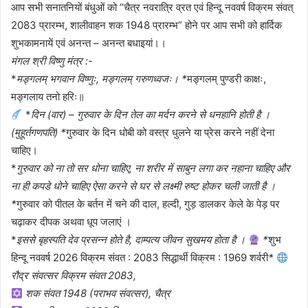
आप सभी सनातनियों बंधुओं को “चैत्र नवरात्रि व्रत एवं हिन्दू नववर्ष विक्रम संवत्
2083 प्रारम्भ, शालीवाहन शक 1948 प्रारम्भ” होने पर आप सभी को हार्दिक
शुभकामनायें एवं अनन्त – अनन्त बधाइयां।।
मंगल श्री विष्णु मंत्र :-
*
मङ्गलम् भगवान विष्णुः, मङ्गलम् गरुणध्वजः। *
मङ्गलम् पुण्डरी काक्षः,
मङ्गलाय तनो हरिः॥
*
दिन (वार) – गुरुवार के दिन तेल का मर्दन करने से धनहानि होती है ।
(मुहूर्तगणपति) *
गुरुवार के दिन धोबी को वस्त्र धुलने या प्रेस करने नहीं देना
चाहिए।
*
गुरुवार को ना तो सर धोना चाहिए, ना शरीर में साबुन लगा कर नहाना चाहिए और
ना ही कपडे धोने चाहिए ऐसा करने से घर से लक्ष्मी रुष्ट होकर चली जाती है ।
*
गुरुवार को पीतल के बर्तन में चने की दाल, हल्दी, गुड़ डालकर केले के पेड़ पर
चढ़ाकर दीपक अथवा धूप जलाएं ।
*
इससे बृहस्पति देव प्रसन्न होते है, दाम्पत्य जीवन सुखमय होता है ।
*
शुभ
हिन्दू नववर्ष 2026 विक्रम संवत : 2083 सिद्धार्थी विक्रम : 1969 शर्वरी
*
रौद्र संवत्सर विक्रम संवत 2083,
शक संवत 1948 (पराभव संवत्सर), चैत्र