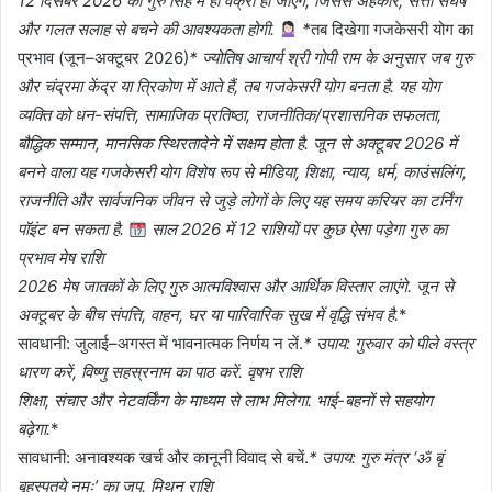
12 दिसंबर 2026 को गुरु सिंह में ही वक्री हो जाएंगे, जिससे अहंकार, सत्ता संघर्ष
और गलत सलाह से बचने की आवश्यकता होगी.
*
तब दिखेगा गजकेसरी योग का
प्रभाव (जून–अक्टूबर 2026)
* ज्योतिष आचार्य श्री गोपी राम के अनुसार जब गुरु
और चंद्रमा केंद्र या त्रिकोण में आते हैं, तब गजकेसरी योग बनता है. यह योग
व्यक्ति को धन-संपत्ति, सामाजिक प्रतिष्ठा, राजनीतिक/प्रशासनिक सफलता,
बौद्धिक सम्मान, मानसिक स्थिरतादेने में सक्षम होता है. जून से अक्टूबर 2026 में
बनने वाला यह गजकेसरी योग विशेष रूप से मीडिया, शिक्षा, न्याय, धर्म, काउंसलिंग,
राजनीति और सार्वजनिक जीवन से जुड़े लोगों के लिए यह समय करियर का टर्निंग
पॉइंट बन सकता है.
साल 2026 में 12 राशियों पर कुछ ऐसा पड़ेगा गुरु का
प्रभाव मेष राशि
2026 मेष जातकों के लिए गुरु आत्मविश्वास और आर्थिक विस्तार लाएंगे. जून से
अक्टूबर के बीच संपत्ति, वाहन, घर या पारिवारिक सुख में वृद्धि संभव है.
*
सावधानी: जुलाई–अगस्त में भावनात्मक निर्णय न लें.
* उपाय: गुरुवार को पीले वस्त्र
धारण करें, विष्णु सहस्रनाम का पाठ करें. वृषभ राशि
शिक्षा, संचार और नेटवर्किंग के माध्यम से लाभ मिलेगा. भाई-बहनों से सहयोग
बढ़ेगा.
*
सावधानी: अनावश्यक खर्च और कानूनी विवाद से बचें.
* उपाय: गुरु मंत्र ‘ॐ बृं
बृहस्पतये नमः’ का जप. मिथुन राशि