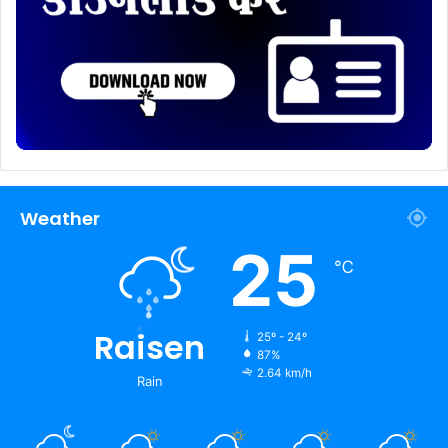
Weather
25
℃
Raisen
25º - 24º
87%
2.64 km/h
Rain