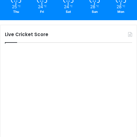
25
24
24
28
28
℃
℃
℃
℃
℃
Thu
Fri
Sat
Sun
Mon
Live Cricket Score