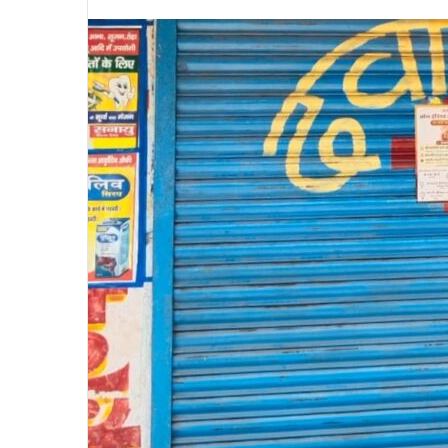
an
email