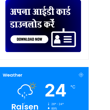
Weather
24
℃
Raisen
26º - 24º
89%