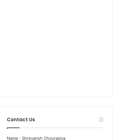
Contact Us
Name : Shreyansh Chourasiya