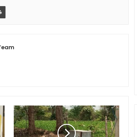
l
Print
 Team