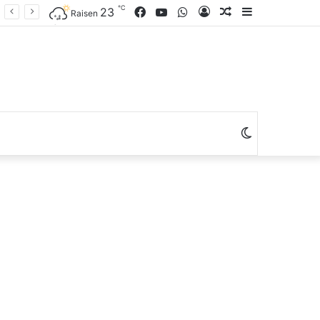
℃
Facebook
YouTube
WhatsApp
Log
Random
Sidebar
23
Raisen
In
Article
Switch
skin