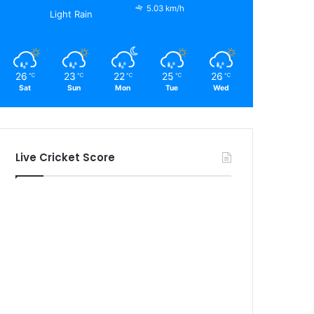
5.03 km/h
Light Rain
26
23
22
25
26
℃
℃
℃
℃
℃
Sat
Sun
Mon
Tue
Wed
Live Cricket Score