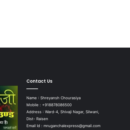
Contact Us
Name : Shreyansh Chourasiya
Mobile : +918878086500
Address : Ward-4, Shivaji Nagar, Silwani,
Dist- Raisen
Email Id :
mruganchalexpress@gmail.com