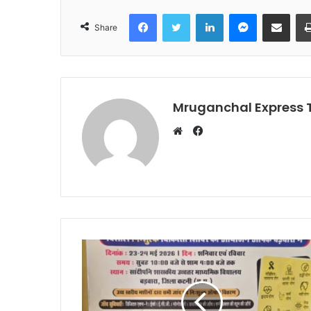
Facebook
Twitter
LinkedIn
Messenger
Share via Emai
Share
Mruganchal Express
Facebook
Website