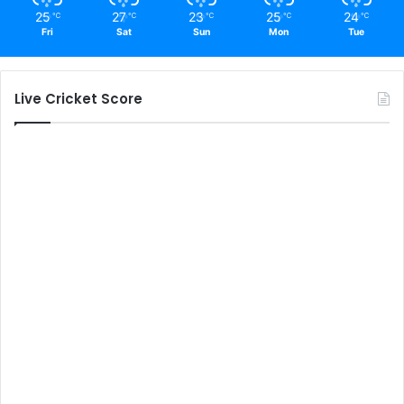
25
27
23
25
24
℃
℃
℃
℃
℃
Fri
Sat
Sun
Mon
Tue
Live Cricket Score