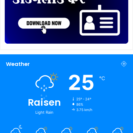
Weather
25
℃
Raisen
25º - 24º
86%
3.75 km/h
Light Rain