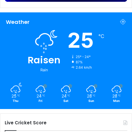
Weather
25
℃
Raisen
25º - 24º
87%
2.64 km/h
Rain
25
24
24
28
28
℃
℃
℃
℃
℃
Thu
Fri
Sat
Sun
Mon
Live Cricket Score