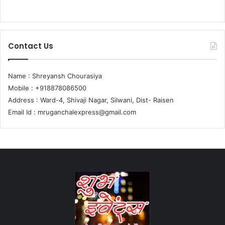
Contact Us
Name : Shreyansh Chourasiya
Mobile : +918878086500
Address : Ward-4, Shivaji Nagar, Silwani, Dist- Raisen
Email Id :
mruganchalexpress@gmail.com