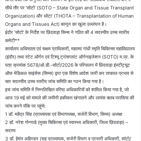
सीधे तौर पर ‘सोटो’ (SOTO – State Organ and Tissue Transplant
Organization) और थोटा’ (THOTA – Transplantation of Human
Organs and Tissues Act) कानून का खुला उल्लंघन है।
इंदौर ‘सोटो’ के निर्देश पर छिंदवाड़ा सिम्स ने गठित की 4 सदस्यीय उच्च स्तरीय
कमेटी**
कार्यालय अधिष्ठाता एवं सक्षम प्राधिकारी, महात्मा गांधी स्मृति चिकित्सा महाविद्यालय
(इंदौर) तथा स्टेट ऑर्गन एवं टिश्यू ट्रांसप्लांट ऑर्गनाइजेशन (SOTO) म.प्र. के
पत्र क्रमांक 5678/ओ.डी.-सोटो/2026 के परिपालन में छिंदवाड़ा इंस्टीट्यूट
ऑफ मेडिकल साइंसेस (सिम्स) द्वारा एक विशेष आदेश जारी कर तत्काल प्रभाव से
चार सदस्यीय उच्च स्तरीय जांच समिति का गठन किया गया है।
इस जांच समिति में निम्नलिखित वरिष्ठ अधिकारियों को शामिल किया गया है, जो
आज 19 मई को मामले की जमीनी हकीकत खंगालने और लायंस क्लब परासिया की
जांच करने मौके पर पहुंचे:
1 डॉ. महेंद्र सिंह (प्राध्यापक एवं विभागाध्यक्ष, सर्जरी विभाग, सिम्स) अध्यक्ष
2 डॉ. नरेश गोन्नाडे (मुख्य चिकित्सा एवं स्वास्थ्य अधिकारी, जिला छिंदवाड़ा) –
सदस्य
3 डॉ. हेमंत अहिरवार (सह प्राध्यापक, सर्जरी विभाग व प्रभारी अधिकारी, सांटो/