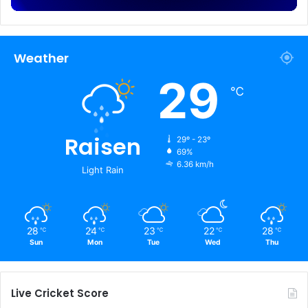
Weather
29
℃
Raisen
29º - 23º
69%
6.36 km/h
Light Rain
28
24
23
22
28
℃
℃
℃
℃
℃
Sun
Mon
Tue
Wed
Thu
Live Cricket Score