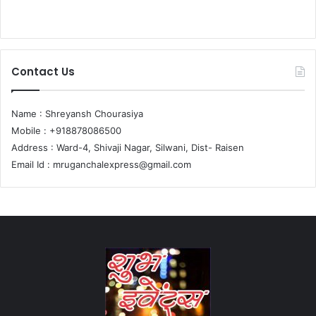
Contact Us
Name : Shreyansh Chourasiya
Mobile : +918878086500
Address : Ward-4, Shivaji Nagar, Silwani, Dist- Raisen
Email Id :
mruganchalexpress@gmail.com