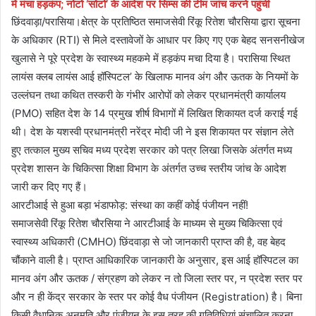
में मंचा हड़कंप; नोटो ‘सोटो’ के आदेश पर सिम्स की टीम जांच करने पहुंची
छिंदवाड़ा/परासिया।क्षेत्र के प्रतिष्ठित समाजसेवी रिंकू रितेश चौरसिया द्वारा सूचना
के अधिकार (RTI) से मिले दस्तावेजों के आधार पर किए गए एक बेहद सनसनीखेज
खुलासे ने पूरे प्रदेश के स्वास्थ्य महकमे में हड़कंप मचा दिया है। परासिया स्थित
लायंस क्लब लायंस आई हॉस्पिटल’ के खिलाफ मानव अंग और ऊतक के नियमों के
उल्लंघन तथा कथित तस्करी के गंभीर आरोपों को लेकर प्रधानमंत्री कार्यालय
(PMO) सहित देश के 14 प्रमुख शीर्ष विभागों में लिखित शिकायत दर्ज कराई गई
थी। देश के यशस्वी प्रधानमंत्री नरेंद्र मोदी जी ने इस शिकायत पर संज्ञान लेते
हुए तत्काल मुख्य सचिव मध्य प्रदेश सरकार को पत्र लिखा जिसके अंतर्गत मध्य
प्रदेश शासन के चिकित्सा शिक्षा विभाग के अंतर्गत उच्च स्तरीय जांच के आदेश
जारी कर दिए गए हैं।
आरटीआई से हुआ बड़ा भंडाफोड़: संस्था का कहीं कोई पंजीयन नहीं!
समाजसेवी रिंकू रितेश चौरसिया ने आरटीआई के माध्यम से मुख्य चिकित्सा एवं
स्वास्थ्य अधिकारी (CMHO) छिंदवाड़ा से जो जानकारी प्राप्त की है, वह बेहद
चौंकाने वाली है। प्राप्त आधिकारिक जानकारी के अनुसार, इस आई हॉस्पिटल का
मानव अंग और ऊतक / संग्रहण को लेकर न तो जिला स्तर पर, न प्रदेश स्तर पर
और न ही केंद्र सरकार के स्तर पर कोई वैध पंजीयन (Registration) है। बिना
किसी वैधानिक अनुमति और पंजीयन के इस तरह की गतिविधियां संचालित करना