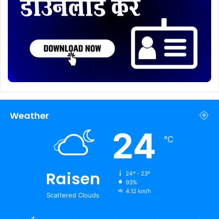
Weather
24
℃
Raisen
24º - 23º
93%
4.12 km/h
Scattered Clouds