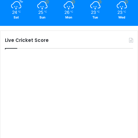
24
25
26
23
23
℃
℃
℃
℃
℃
Sat
Sun
Mon
Tue
Wed
Live Cricket Score