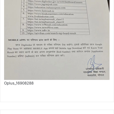
Oplus_16908288