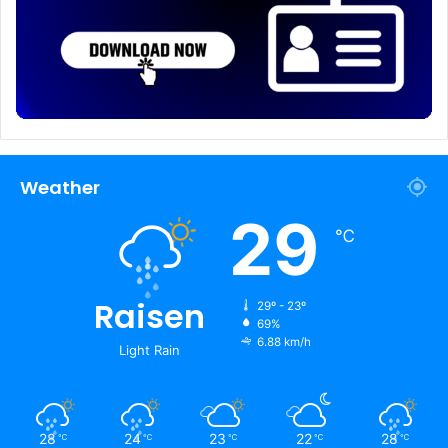
Weather
29
℃
Raisen
29º - 23º
69%
6.88 km/h
Light Rain
28
24
23
22
28
℃
℃
℃
℃
℃