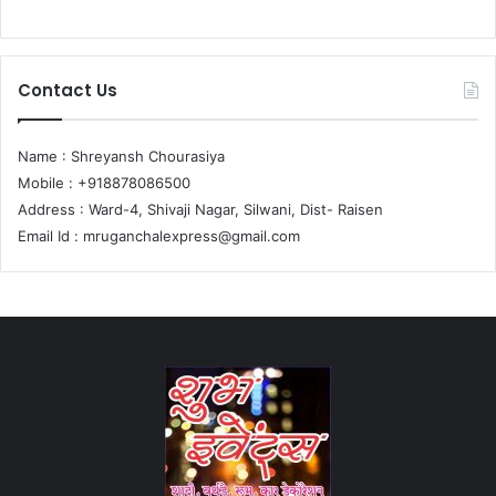
Contact Us
Name : Shreyansh Chourasiya
Mobile : +918878086500
Address : Ward-4, Shivaji Nagar, Silwani, Dist- Raisen
Email Id :
mruganchalexpress@gmail.com