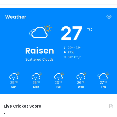
Weather
27
℃
Raisen
29º - 23º
77%
6.01 km/h
Scattered Clouds
29
25
23
26
27
℃
℃
℃
℃
℃
Sun
Mon
Tue
Wed
Thu
Live Cricket Score