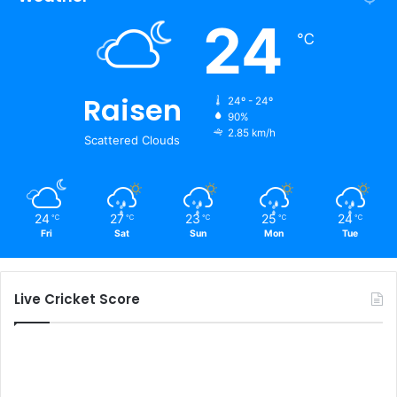
24
℃
Raisen
24º - 24º
90%
2.85 km/h
Scattered Clouds
24
27
23
25
24
℃
℃
℃
℃
℃
Fri
Sat
Sun
Mon
Tue
Live Cricket Score