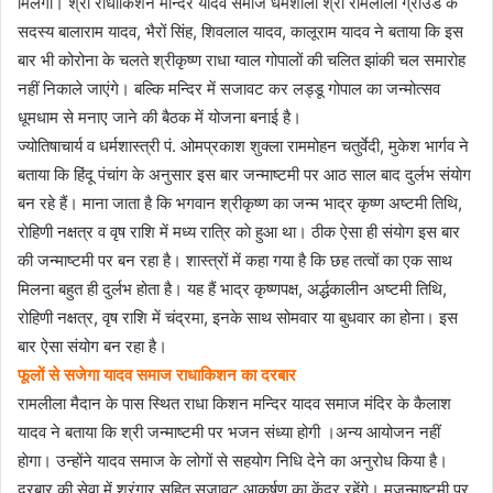
मिलेगा। श्री राधाकिशन मन्दिर यादव समाज धर्मशाला श्री रामलीला ग्राउंड के
सदस्य बालाराम यादव, भैरों सिंह, शिवलाल यादव, कालूराम यादव ने बताया कि इस
बार भी कोरोना के चलते श्रीकृष्ण राधा ग्वाल गोपालों की चलित झांकी चल समारोह
नहीं निकाले जाएंगे। बल्कि मन्दिर में सजावट कर लड्डू गोपाल का जन्मोत्सव
धूमधाम से मनाए जाने की बैठक में योजना बनाई है।
ज्योतिषाचार्य व धर्मशास्त्री पं. ओमप्रकाश शुक्ला राममोहन चतुर्वेदी, मुकेश भार्गव ने
बताया कि हिंदू पंचांग के अनुसार इस बार जन्माष्टमी पर आठ साल बाद दुर्लभ संयाेग
बन रहे हैं। माना जाता है कि भगवान श्रीकृष्ण का जन्म भाद्र कृष्ण अष्टमी तिथि,
राेहिणी नक्षत्र व वृष राशि में मध्य रात्रि काे हुआ था। ठीक ऐसा ही संयाेग इस बार
की जन्माष्टमी पर बन रहा है। शास्त्रों में कहा गया है कि छह तत्वों का एक साथ
मिलना बहुत ही दुर्लभ होता है। यह हैं भाद्र कृष्णपक्ष, अर्द्धकालीन अष्टमी तिथि,
रोहिणी नक्षत्र, वृष राशि में चंद्रमा, इनके साथ सोमवार या बुधवार का होना। इस
बार ऐसा संयोग बन रहा है।
फूलों से सजेगा यादव समाज राधाकिशन का दरबार
रामलीला मैदान के पास स्थित राधा किशन मन्दिर यादव समाज मंदिर के कैलाश
यादव ने बताया कि श्री जन्माष्टमी पर भजन संध्या होगी ।अन्य आयोजन नहीं
हाेगा। उन्होंने यादव समाज के लोगों से सहयोग निधि देने का अनुरोध किया है।
दरबार की सेवा में श्रृंगार सहित सजावट आकर्षण का केंद्र रहेंगे। मजन्माष्टमी पर