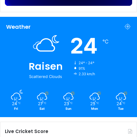
Weather
24
℃
Raisen
24º - 24º
91%
2.33 km/h
Scattered Clouds
24
27
23
25
24
℃
℃
℃
℃
℃
Fri
Sat
Sun
Mon
Tue
Live Cricket Score