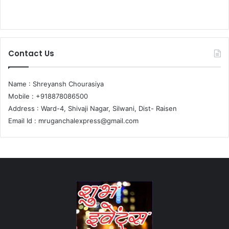
Contact Us
Name : Shreyansh Chourasiya
Mobile : +918878086500
Address : Ward-4, Shivaji Nagar, Silwani, Dist- Raisen
Email Id :
mruganchalexpress@gmail.com