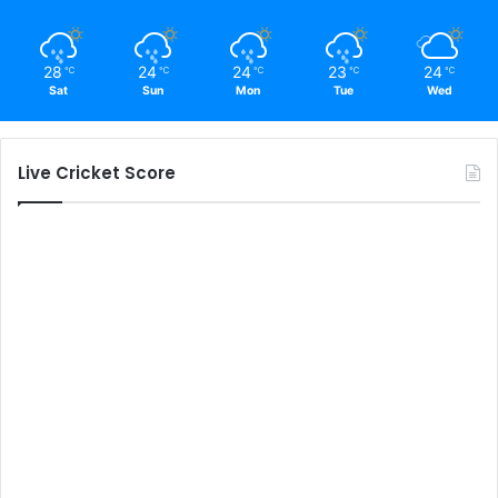
28
24
24
23
24
℃
℃
℃
℃
℃
Sat
Sun
Mon
Tue
Wed
Live Cricket Score