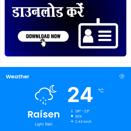
Weather
24
℃
Raisen
28º - 23º
90%
2.44 km/h
Light Rain