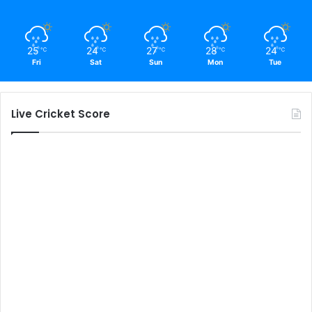
25
24
27
28
24
℃
℃
℃
℃
℃
Fri
Sat
Sun
Mon
Tue
Live Cricket Score