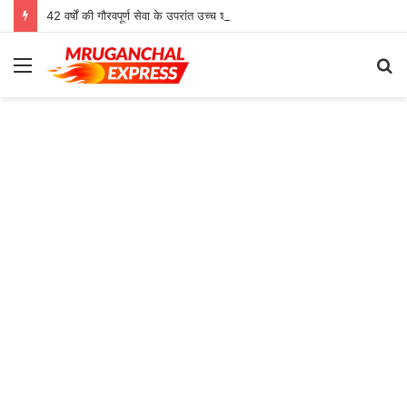
42 वर्षों की गौरवपूर्ण सेवा के उपरांत उच्च श्रेणी शिक्षक मोहनलाल कुशवाहा का भव्य सम्मान समारोह संपन्न
Menu
S
fo