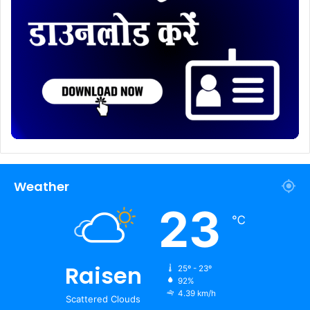
Weather
23
℃
Raisen
25º - 23º
92%
4.39 km/h
Scattered Clouds