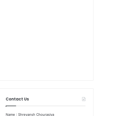
Contact Us
Name : Shreyansh Chourasiya