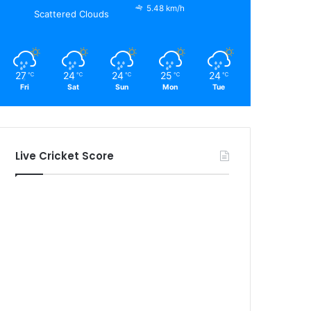
5.48 km/h
Scattered Clouds
27
24
24
25
24
℃
℃
℃
℃
℃
Fri
Sat
Sun
Mon
Tue
Live Cricket Score