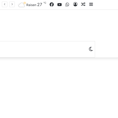
℃
Facebook
YouTube
WhatsApp
Log
Random
Sidebar
27
Raisen
In
Article
Switch
skin