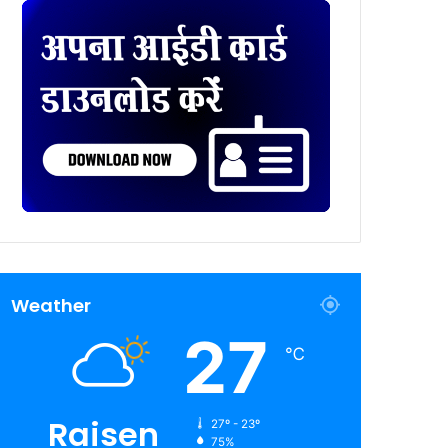
Weather
27
℃
Raisen
27º - 23º
75%