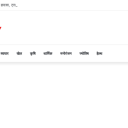
 हादसा, ट्राला की टक्कर से युवक की मौत
व्यापार
खेल
कृषि
धार्मिक
मनोरंजन
ज्योतिष
हेल्थ