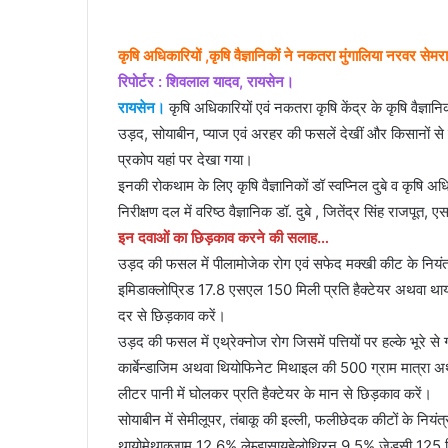
an
email
कृषि अधिकारियों ,कृषि वैज्ञानिकों ने नकतरा मुंगालिया नरवर सेमर
रिपोर्टर : शिवलाल यादव, रायसेन।
रायसेन।
कृषि अधिकारियों एवं नकतरा कृषि केंद्र के कृषि वैज्ञा
उड़द, सोयाबीन, प्याज एवं अरहर की फसलें देखीं और किसानों से चर
प्रकोप यहां पर देखा गया।
इनकी रोकथाम के लिए कृषि वैज्ञानिकों डॉ स्वप्निल दुबे व कृषि 
निरीक्षण दल में वरिष्ठ वैज्ञानिक डॉ. दुबे , जितेंद्र सिंह राजप
इन दवाओं का छिड़काव करने की सलाह…
उड़द की फसल में पीलामोजेक रोग एवं सफेद मक्खी कीट के नियंत्
इमिडाक्लोप्रिड 17.8 एसएल 150 मिली प्रति हैक्टेयर अथवा थाय
दर से छिड़काव करें।
उड़द की फसल में एथ्रेक्नोज रोग जिसमें पत्तियों पर हल्के भूरे से गह
कार्बेन्डाजिम अथवा थियोफिनेट मिथाइल की 500 ग्राम मात्रा अथ
लीटर पानी में घोलकर प्रति हैक्टेयर के मान से छिड़काव करें।
सोयाबीन में सेमीलूपर, तंबाकू की इल्ली, फलीछेदक कीटों के नियं
थायोमेथाक्जाम 12.6% लेम्डासायहेलोथ्रिन 9.5% जेडसी 125 मिल