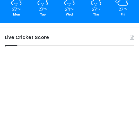
27
27
24
27
27
℃
℃
℃
℃
℃
Mon
Tue
Wed
Thu
Fri
Live Cricket Score