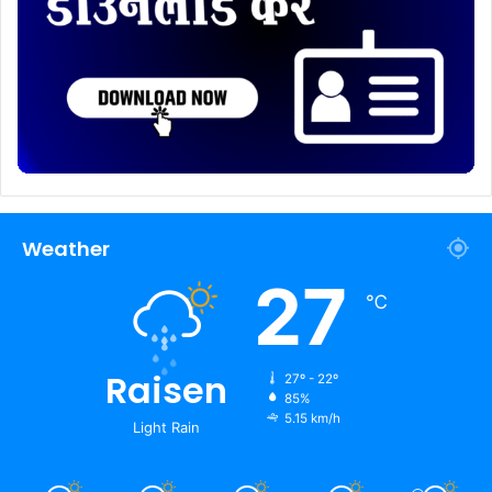
Weather
27
℃
Raisen
27º - 22º
85%
5.15 km/h
Light Rain