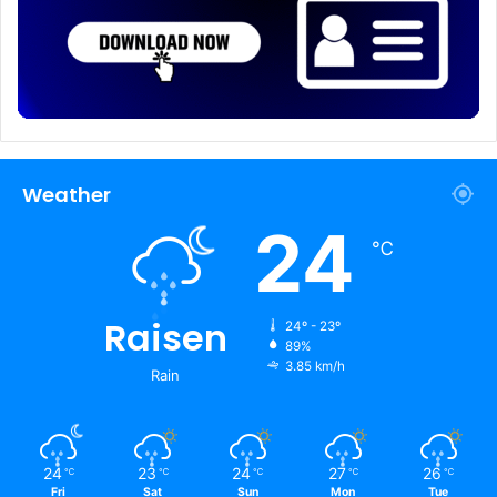
Weather
24
℃
Raisen
24º - 23º
89%
3.85 km/h
Rain
24
23
24
27
26
℃
℃
℃
℃
℃
Fri
Sat
Sun
Mon
Tue