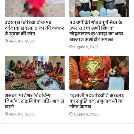
उदयपुरा खिरिया टोल पर
42 वर्षों की गौरवपूर्ण सेवा के
दर्दनाक हादसा, ट्राला की टक्कर
उपरांत उच्च श्रेणी शिक्षक
से युवक की मौत
मोहनलाल कुशवाहा का भव्य
सम्मान समारोह संपन्न
August 6, 2026
August 6, 2026
असंख्य पार्थेश्वर शिवलिंग
हड़ताली पटवारियों ने सरकार
निर्माण, रुद्राभिषेक भक्ति भाव से
को सद्बुद्धि देने, हनुमानजी को
जारी
सौंपा ज्ञापन
August 6, 2026
August 6, 2026