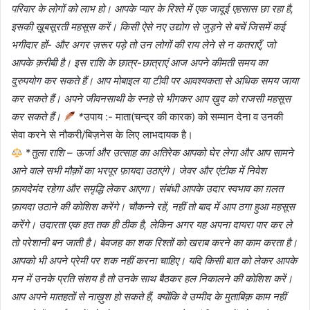
परिवार के लोगों को लाभ हो। आपके प्यार के रिश्ते में एक जादूई एहसास छा रहा है,
इसकी ख़ूबसूरती महसूस करें। किसी ऐसे नए उद्योग से जुड़ने से बचें जिसमें कई
भगीदार हों- और अगर ज़रूर पड़े तो उन लोगों की राय लेने से न कतराएँ, जो
आपके क़रीबी है। इस राशि के छात्र-छात्राएं आज अपने कीमती समय का
दुरुपयोग कर सकते हैं। आप मोबाइल या टीवी पर आवश्यकता से अधिक समय जाया
कर सकते हैं। अपने जीवनसाथी के स्नहे से भीगकर आप ख़ुद को राजसी महसूस
कर सकते हैं।
*
उपाय :- माता(चन्द्र की कारक) को सम्मान देना व उनकी
सेवा करने से नौकरी/बिज़नेस के लिए लाभदायक है।
*
तुला राशि – ऊर्जा और उत्साह का अतिरेक आपको घेर लेगा और आप सामने
आने वाले सभी मौक़ों का भरपूर फ़ायदा उठाएंगे। जेवर और एंटीक में निवेश
फ़ायदेमंद रहेगा और समृद्धि लेकर आएगा। संबंधी आपके उदार स्वभाव का ग़लत
फ़ायदा उठाने की कोशिश करेंगे। चौकन्ने रहें, नहीं तो बाद में आप ठगा हुआ महसूस
करेंगे। उदारता एक हत तक ही ठीक है, लेकिन अगर यह अपना दायरा पार कर ले
तो परेशानी बन जाती है। बेवजह का शक रिश्तों को खराब करने का काम करता है।
आपको भी अपने प्रेमी पर शक नहीं करना चाहिए। यदि किसी बात को लेकर आपके
मन में उनके प्रति संशय है तो उनके साथ बैठकर हल निकालने की कोशिश करें।
आप अपने मातहतों से नाख़ुश हो सकते हैं, क्योंकि वे उम्मीद के मुताबिक़ काम नहीं