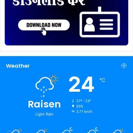
Weather
24
℃
Raisen
27º - 23º
93%
3.77 km/h
Light Rain