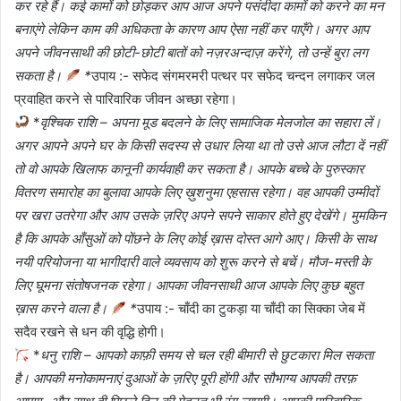
कर रहे हैं। कई कामों को छोड़कर आप आज अपने पसंदीदा कामों को करने का मन
बनाएंगे लेकिन काम की अधिकता के कारण आप ऐसा नहीं कर पाएँगे। अगर आप
अपने जीवनसाथी की छोटी-छोटी बातों को नज़रअन्दाज़ करेंगे, तो उन्हें बुरा लग
सकता है।
*
उपाय :- सफेद संगमरमरी पत्थर पर सफेद चन्दन लगाकर जल
प्रवाहित करने से पारिवारिक जीवन अच्छा रहेगा।
*
वृश्चिक राशि – अपना मूड बदलने के लिए सामाजिक मेलजोल का सहारा लें।
अगर आपने अपने घर के किसी सदस्य से उधार लिया था तो उसे आज लौटा दें नहीं
तो वो आपके खिलाफ कानूनी कार्यवाही कर सकता है। आपके बच्चे के पुरुस्कार
वितरण समारोह का बुलावा आपके लिए ख़ुशनुमा एहसास रहेगा। वह आपकी उम्मीदों
पर खरा उतरेगा और आप उसके ज़रिए अपने सपने साकार होते हुए देखेंगे। मुमकिन
है कि आपके आँसुओं को पोंछने के लिए कोई ख़ास दोस्त आगे आए। किसी के साथ
नयी परियोजना या भागीदारी वाले व्यवसाय को शुरू करने से बचें। मौज-मस्ती के
लिए घूमना संतोषजनक रहेगा। आपका जीवनसाथी आज आपके लिए कुछ बहुत
ख़ास करने वाला है।
*
उपाय :- चाँदी का टुकड़ा या चाँदी का सिक्का जेब में
सदैव रखने से धन की वृद्धि होगी।
*
धनु राशि – आपको काफ़ी समय से चल रही बीमारी से छुटकारा मिल सकता
है। आपकी मनोकामनाएं दुआओं के ज़रिए पूरी होंगी और सौभाग्य आपकी तरफ़