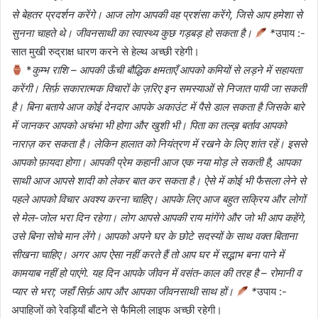
से बेहतर प्रदर्शन करेंगे। आज लोग आपकी वह प्रशंसा करेंगे, जिसे आप हमेशा से
सुनना चाहते थे। जीवनसाथी का स्वास्थ्य कुछ गड़बड़ हो सकता है।
*
उपाय :-
सात मुखी रुद्राक्ष धारण करने से हेल्थ अच्छी रहेगी।
*
कुम्भ राशि – आपकी ऊँची बौद्धिक क्षमताएँ आपको कमियों से लड़ने में सहायता
करेंगी। सिर्फ़ सकारात्मक विचारों के ज़रिए इन समस्याओं से निजात पायी जा सकती
है। बिना बताये आज कोई देनदार आपके अकाउंट में पैसे डाल सकता है जिसके बारे
में जानकर आपको अचंभा भी होगा और खुशी भी। पिता का तल्ख़ बर्ताव आपको
नाराज़ कर सकता है। लेकिन हालात को नियंत्रण में रखने के लिए शांत रहें। इससे
आपको फ़ायदा होगा। आपकी प्रेम कहानी आज एक नया मोड़ ले सकती है, आपका
साथी आज आपसे शादी को लेकर बात कर सकता है। ऐसे में कोई भी फैसला लेने से
पहले आपको विचार अवश्य करना चाहिए। आपके लिए आज बहुत सक्रिय और लोगों
से मेल-जोल भरा दिन रहेगा। लोग आपसे आपकी राय मांगेंगे और जो भी आप कहेंगे,
उसे बिना सोचे मान लेंगे। आपको अपने घर के छोटे सदस्यों के साथ वक्त बिताना
सीखना चाहिए। अगर आप ऐसा नहीं करते हैं तो आप घर में सद्भाभ बना पाने में
कामयाब नहीं हो पाएंगे. यह दिन आपके जीवन में वसंत-काल की तरह है – रोमानी व
प्यार से भरा; जहाँ सिर्फ़ आप और आपका जीवनसाथी साथ हों।
*
उपाय :-
अपाहिजों को रेवड़ियाँ बाँटने से फैमिली लाइफ अच्छी रहेगी।