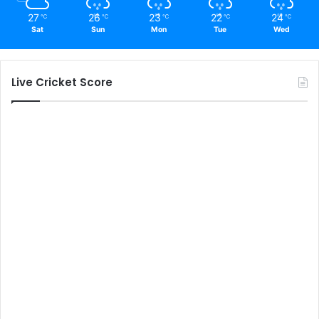
27
26
23
22
24
℃
℃
℃
℃
℃
Sat
Sun
Mon
Tue
Wed
Live Cricket Score