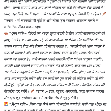
और निष्ठा ख़ुद आपके लिए बोलेगी व दूसरों का विश्वास और सहयोग आपको हासिल
होगा। खाली समय में आज आप अपने मोबाइल पर कोई वेब सीरीज देख सकते हैं।
प्यार, नज़दीकी, मस्ती-मज़ा – जीवनसाथी के साथ यह एक रोमानी दिन रहेगा।
*
उपाय :- माँ सरस्वती की मूर्ति के आगे नीला फूल चढ़ाकर आराधना करने से
पारिवारिक जीवन अच्छा रहेगा।
*
वृषभ राशि – ज़िंदगी का भरपूर लुत्फ़ उठाने के लिए अपनी महत्वाकांक्षाओं को
क़ाबू में रखें। योग का सहारा लें, जो आध्यात्मिक, मानसिक और शारीरिक तौर पर
स्वस्थ रखकर दिल और दिमाग़ को बेहतर बनाता है। व्यापारियों को आज व्यापार में
घाटा हो सकता है और अपने व्यापार को बेहतर बनाने के लिए आपको पैसा खर्च
करना पड़ सकता है। बच्चे आपको अपनी उपलब्धियों से गर्व का अनुभव कराएंगे।
आपकी आँखें चमकने लगेंगी और धड़कनें तेज़ हो जाएंगी, आज जब आप अपनी
सपनों की राजकुमारी से मिलेंगे। नए विचार फ़ायदेमंद साबित होंगे। खाली वक्त का
आज आप सदुपयोग करेंगे और उन कामों को पूरा करने की कोशिश करेंगे जो बीते
दिनों पूरे नहीं हो पाए थे। आप और आपका जीवनसाथी मिलकर वैवाहिक जीवन की
बेहतरीन यादें रचेंगे।
*
उपाय :- इत्र, खुशबू, अगरबत्ती, कपूर का दान करना
और इन्हे खुद इस्तेमाल करने से आर्थिक स्थिति सुदृढ़ होगी।
*
मिथुन राशि – जिस तरह मिर्च खाने को लज़ीज़ बनाती है, उसी तरह थोड़ा-सा
दुःख भी जीवन में ज़रूरी है और तभी सुख की असली क़ीमत पता लगती है। आज