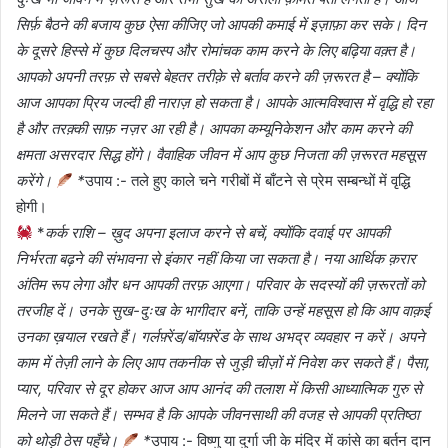
सिर्फ़ बैठने की बजाय कुछ ऐसा कीजिए जो आपकी कमाई में इज़ाफ़ा कर सके। दिन
के दूसरे हिस्से में कुछ दिलचस्प और रोमांचक काम करने के लिए बढ़िया वक़्त है।
आपको अपनी तरफ़ से सबसे बेहतर तरीक़े से बर्ताव करने की ज़रूरत है – क्योंकि
आज आपका प्रिय जल्दी ही नाराज़ हो सकता है। आपके आत्मविश्वास में वृद्धि हो रहा
है और तरक़्की साफ़ नज़र आ रही है। आपका कम्यूनिकेशन और काम करने की
क्षमता असरदार सिद्ध होंगे। वैवाहिक जीवन में आप कुछ निजता की ज़रूरत महसूस
करेंगे।
*
उपाय :- तले हुए काले चने गरीबों में बाँटने से प्रेम सम्बन्धों में वृद्धि
होगी।
*
कर्क राशि – ख़ुद अपना इलाज करने से बचें, क्योंकि दवाई पर आपकी
निर्भरता बढ़ने की संभावना से इंकार नहीं किया जा सकता है। नया आर्थिक क़रार
अंतिम रूप लेगा और धन आपकी तरफ़ आएगा। परिवार के सदस्यों की ज़रूरतों को
तरजीह दें। उनके सुख-दुःख के भागीदार बनें, ताकि उन्हें महसूस हो कि आप वाक़ई
उनका ख़याल रखते हैं। गर्लफ़्रेंड/बॉयफ़्रेंड के साथ अभद्र व्यवहार न करें। अपने
काम में तेज़ी लाने के लिए आप तकनीक से जुड़ी चीज़ों में निवेश कर सकते हैं। पैसा,
प्यार, परिवार से दूर होकर आज आप आनंद की तलाश में किसी आध्यात्मिक गुरु से
मिलने जा सकते हैं। सम्भव है कि आपके जीवनसाथी की वजह से आपकी प्रतिष्ठा
को थोड़ी ठेस पहुँचे।
*
उपाय :- विष्णु या दुर्गा जी के मंदिर में कांसे का बर्तन दान