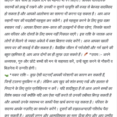
आएगा- और साथ ही पिछले दिन की मेहनत भी रंग लाएगी। आपकी पारिवारिक
सदस्यों को क़ाबू में रखने और उनकी न सुनने प्रवृत्ति की वजह से बेवजह वादविवाद
हो सकता है और आपको आलोचना का सामना भी करना पड़ सकता है। आप आज
रुहानी प्यार की मदहोशी महसूस कर सकेंगे। इसे महसूस करने के लिए कुछ वक़्त
बचाकर रखें। आपका दिमाग़ काम-काज की उलझनों में फँसा रहेगा, जिसके चलते
आप परिवार और दोस्तों के लिए समय नहीं निकाल पाएंगे। इस राशि के जातक आज
लोगों से मिलने से ज्यादा अकेले में वक्त बिताना पसंद करेंगे। आज आपका खाली
समय घर की सफाई में बीत सकता है। वैवाहिक जीवन में गर्मजोशी और गर्म खाने की
बहुत एहमियत है; आप आज दोनों का ही लुत्फ़ उठा सकते हैं।
*
उपाय :- अपने
अध्यापक, गुरु और छोटे बच्चों की मन से सहायता करें, उन्हें खुश करने से नौकरी व
बिज़नेस में उन्नति होगी।
*
मकर राशि – कुछ ऐसी घटनाएँ आपकी परेशानी का कारण बन सकती हैं,
जिन्हें टालना मुमकिन न हो। लेकिन आप ख़ुद को शांत बनाए रखें और हालात से
निपटने के लिए तुरंत प्रतिक्रिया न करें। यदि शादीशुदा हैं तो आज अपने बच्चों का
विशेष ख्याल रखें क्योंकि यदि आप ऐसा नहीं करते तो उनकी तबीयत बिगड़ सकती है
और आपको उनके स्वास्थ्य पर काफी पैसा खर्च करना पड़ सकता है। परिवार के
सदस्य आपके नज़रिए का समर्थन करेंगे। दूसरों की दख़लअन्दाज़ी गतिरोध पैदा
कर सकती है। आपकी लगन और आत्मविश्वास का स्तर ऊँचा होगा और आप उम्मीद