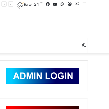
℃
Facebook
YouTube
WhatsApp
Log
Random
Sidebar
24
Raisen
In
Article
Switch
skin