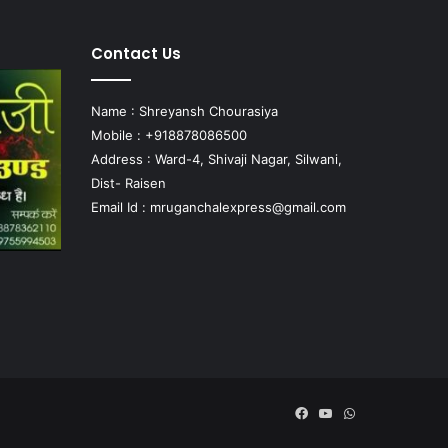
Contact Us
Name : Shreyansh Chourasiya
Mobile : +918878086500
Address : Ward-4, Shivaji Nagar, Silwani,
Dist- Raisen
Email Id :
mruganchalexpress@gmail.com
Facebook
YouTube
WhatsApp