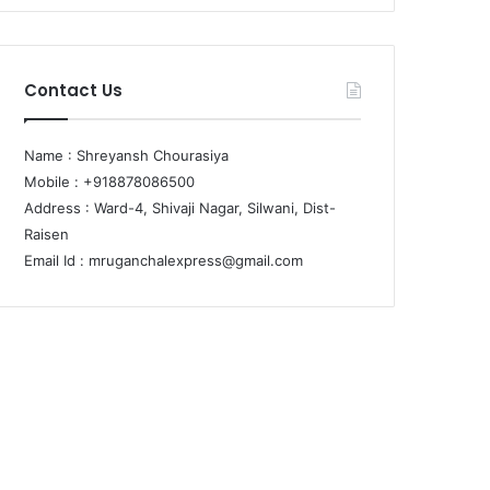
Contact Us
Name : Shreyansh Chourasiya
Mobile : +918878086500
Address : Ward-4, Shivaji Nagar, Silwani, Dist-
Raisen
Email Id :
mruganchalexpress@gmail.com