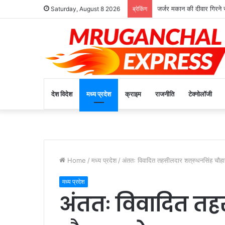
जर्जर मकान की दीवार गिरने
Saturday, August 8 2026
ब्रेकिंग
देश विदेश
मध्य प्रदेश
क्राइम
राजनीति
टेक्नोलॉजी
Home
/
मध्य प्रदेश
/
अंततः विवादित तहसीलदार शत्रुधनसिंह चौहा
मध्य प्रदेश
अंततः विवादित तह