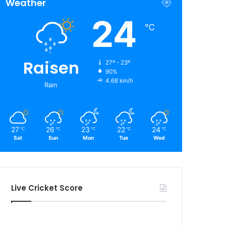
Weather
24
℃
Raisen
27º - 23º
90%
4.68 km/h
Rain
27
26
23
22
24
℃
℃
℃
℃
℃
Sat
Sun
Mon
Tue
Wed
Live Cricket Score