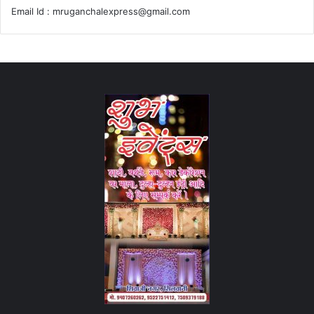
Email Id :
mruganchalexpress@gmail.com