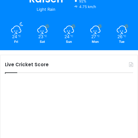
92%
4.75 km/h
Light Rain
24
23
24
27
26
℃
℃
℃
℃
℃
Fri
Sat
Sun
Mon
Tue
Live Cricket Score