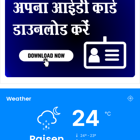
Weather
24
℃
Raisen
24º - 23º