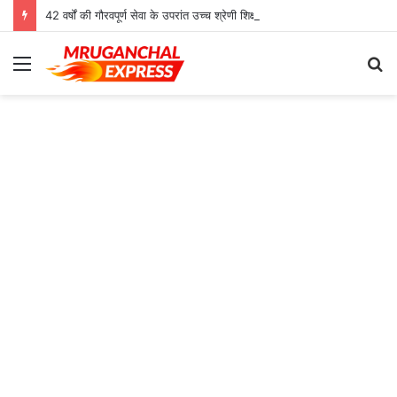
42 वर्षों की गौरवपूर्ण सेवा के उपरांत उच्च श्रेणी शिक्षक मोहनलाल कुशवाहा का भव्य सम्मान समारोह संपन्न
Menu
S
fo