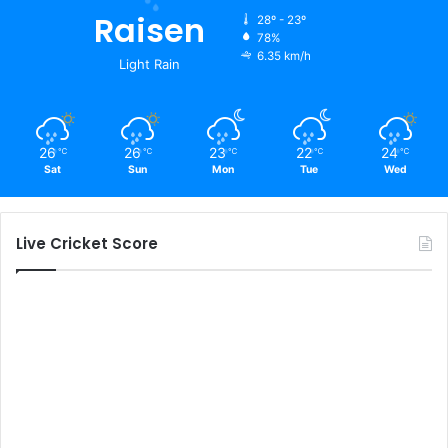
Raisen
28º - 23º
78%
6.35 km/h
Light Rain
26
26
23
22
24
℃
℃
℃
℃
℃
Sat
Sun
Mon
Tue
Wed
Live Cricket Score