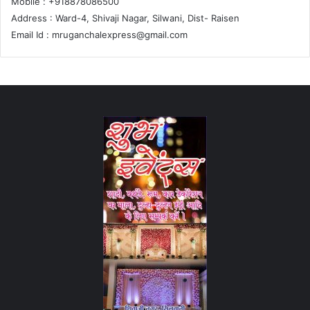
Mobile : +918878086500
Address : Ward-4, Shivaji Nagar, Silwani, Dist- Raisen
Email Id :
mruganchalexpress@gmail.com