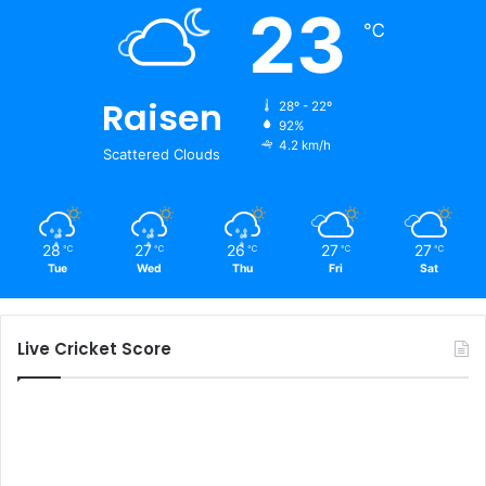
23
℃
Raisen
28º - 22º
92%
4.2 km/h
Scattered Clouds
28
27
26
27
27
℃
℃
℃
℃
℃
Tue
Wed
Thu
Fri
Sat
Live Cricket Score