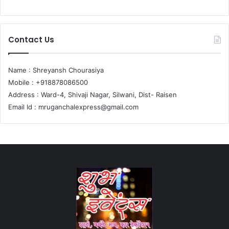
Contact Us
Name : Shreyansh Chourasiya
Mobile : +918878086500
Address : Ward-4, Shivaji Nagar, Silwani, Dist- Raisen
Email Id :
mruganchalexpress@gmail.com