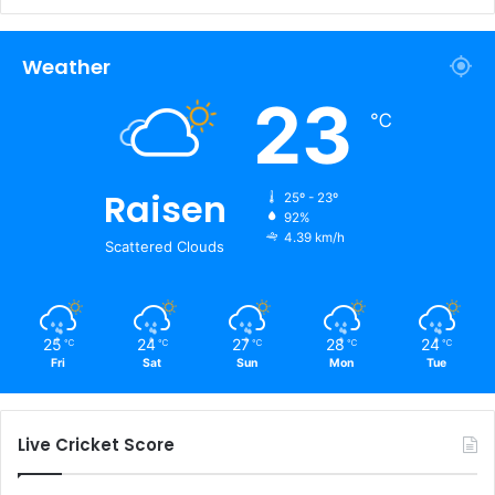
Weather
23
℃
Raisen
25º - 23º
92%
4.39 km/h
Scattered Clouds
25
24
27
28
24
℃
℃
℃
℃
℃
Fri
Sat
Sun
Mon
Tue
Live Cricket Score