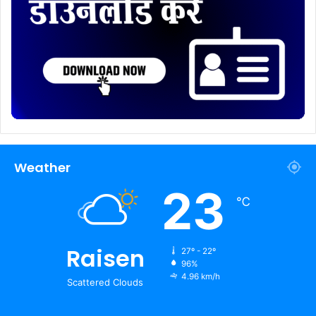
Weather
23
℃
Raisen
27º - 22º
96%
4.96 km/h
Scattered Clouds