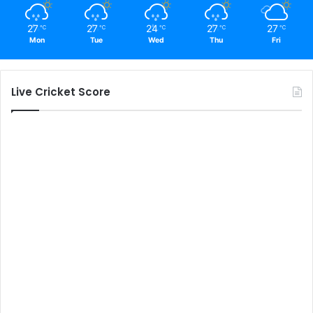
27
27
24
27
27
℃
℃
℃
℃
℃
Mon
Tue
Wed
Thu
Fri
Live Cricket Score