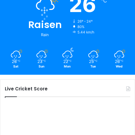
26
℃
Raisen
26º - 24º
80%
5.44 km/h
Rain
26
23
22
25
26
℃
℃
℃
℃
℃
Sat
Sun
Mon
Tue
Wed
Live Cricket Score