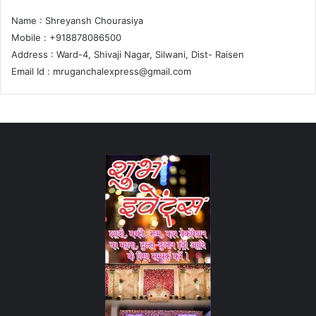
Name : Shreyansh Chourasiya
Mobile : +918878086500
Address : Ward-4, Shivaji Nagar, Silwani, Dist- Raisen
Email Id :
mruganchalexpress@gmail.com