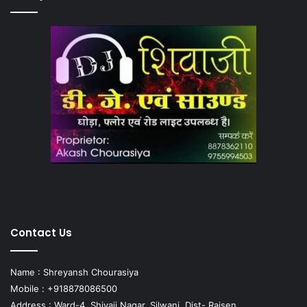
Contact Us
Name : Shreyansh Chourasiya
Mobile : +918878086500
Address : Ward-4, Shivaji Nagar, Silwani, Dist- Raisen