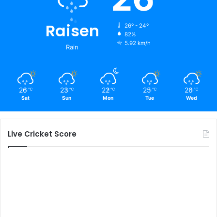
Raisen
26º - 24º
82%
5.92 km/h
Rain
26
23
22
25
26
℃
℃
℃
℃
℃
Sat
Sun
Mon
Tue
Wed
Live Cricket Score