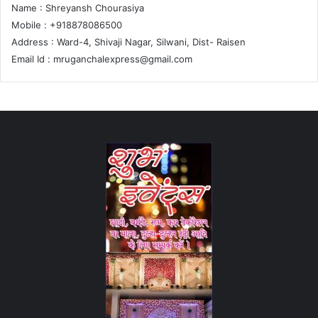
Name : Shreyansh Chourasiya
Mobile : +918878086500
Address : Ward-4, Shivaji Nagar, Silwani, Dist- Raisen
Email Id :
mruganchalexpress@gmail.com