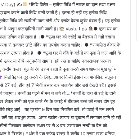
ters’ Day) ✍
*तिथि विशेष – तृतीया तिथि में नमक का दान तथा भक्षण
 प्रदान करने वाली तिथि मानी जाती है। इतना ही नहीं यह तृतीया तिथि
ीया तिथि की स्वामिनी माता गौरी और इसके देवता कुबेर देवता हैं। यह तृतीया
क्ष में अशुभ फलदायिनी मानी जाती है।
Vastu tips
● पूजा घर का
 वाला उचित नही रहता है ।● *पूजा घर को रसोई या बैडरूम मे नही रखना
ा परदा से ढककर छोटे मंदिर का उपयोग करना चाहिए। ● *सम्मलित दीवार के
रभाव उत्पन्न होता है ।● *पूजा घर मे ताँबे के बर्तनो का पूजा मे जल आदि के
व मे ऊपर या नीचे अनुपयोगी सामान नही रखना चाहिए नकारात्मक प्रभाव
क्रीम कलर, गुलाबी रंग उत्तम रहता है पूजा करते समय आपका मुख पूर्व या
चिड़चिढ़ापन दूर करने के लिए….अगर किसी इंसान का मानसिक संतुलन
र से 27 राई, हींग एवं 7 मिर्ची उसार कर जलायेन और उसे देखते रहें। इससे
जाएगा। बच्चों का पढ़ने में मन न लगे तो….*बच्चों के हाथ से राई के दाने
कर लेकर सभी को एक काले रंग के कपड़े में बाँधकर बच्चे की नज़र दोष दूर
नीचे छोड़ आएं। यह प्रयोग 9 दिन तक नियमित करें, तो पढ़ाई में मन लगने
ए करें यह अदभुत उपाय…अगर उद्योग-व्यापार या दुकान में लगातार हानि हो रही
ुड़ तीनों मिलाकर कारोबार स्थल पर से 8 बार उसारकर नन्दी या बैल को
्थान में छिड़के। *अंत में एक सफेद वस्त्र में करीब 10 ग्राम खड़ा धनिया,