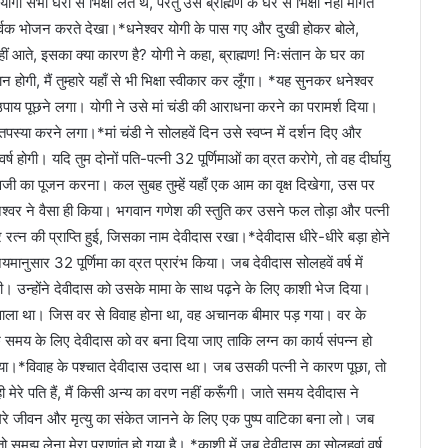
 घरों से भिक्षा लेते थे, परंतु उस ब्राह्मण के घर से भिक्षा नहीं मांगते
ेमपूर्वक भोजन करते देखा।*धनेश्वर योगी के पास गए और दुखी होकर बोले,
 नहीं आते, इसका क्या कारण है? योगी ने कहा, ब्राह्मण! निःसंतान के घर का
न होगी, मैं तुम्हारे यहाँ से भी भिक्षा स्वीकार कर लूँगा। *यह सुनकर धनेश्वर
 उपाय पूछने लगा। योगी ने उसे मां चंडी की आराधना करने का परामर्श दिया।
स्या करने लगा।*मां चंडी ने सोलहवें दिन उसे स्वप्न में दर्शन दिए और
्ष होगी। यदि तुम दोनों पति-पत्नी 32 पूर्णिमाओं का व्रत करोगे, तो वह दीर्घायु
ी का पूजन करना। कल सुबह तुम्हें यहाँ एक आम का वृक्ष दिखेगा, उस पर
्वर ने वैसा ही किया। भगवान गणेश की स्तुति कर उसने फल तोड़ा और पत्नी
र रत्न की प्राप्ति हुई, जिसका नाम देवीदास रखा।*देवीदास धीरे-धीरे बड़ा होने
यमानुसार 32 पूर्णिमा का व्रत प्रारंभ किया। जब देवीदास सोलहवें वर्ष में
गी। उन्होंने देवीदास को उसके मामा के साथ पढ़ने के लिए काशी भेज दिया।
 होने वाला था। जिस वर से विवाह होना था, वह अचानक बीमार पड़ गया। वर के
समय के लिए देवीदास को वर बना दिया जाए ताकि लग्न का कार्य संपन्न हो
गया।*विवाह के पश्चात देवीदास उदास था। जब उसकी पत्नी ने कारण पूछा, तो
मेरे पति हैं, मैं किसी अन्य का वरण नहीं करूँगी। जाते समय देवीदास ने
रे जीवन और मृत्यु का संकेत जानने के लिए एक पुष्प वाटिका बना लो। जब
ो समझ लेना मेरा प्राणांत हो गया है। *काशी में जब देवीदास का सोलहवां वर्ष