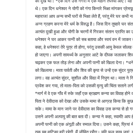
का दुख था। *एक दिन उस नगरी में एक महान तपस्वी आए। वह योगी सभी
थे। एक दिन धनेश्वर ने योगी को गंगा किनारे भिक्षा मांगकर प्र
महाराज! आप अन्य सभी घरों से भिक्षा लेते हैं, परंतु मेरे घर कभी
अन्न ग्रहण करना मेरे धर्म के विरुद्ध है। जिस दिन तुम्हारे घर संता
अत्यंत दुखी हुआ और योगी के चरणों में गिरकर संतान प्राप्ति का
धनेश्वर ने घर आकर पत्नी को सब बताया और स्वयं वन में जाकर तप
कहा, हे धनेश्वर! तेरे पुत्र तो होगा, परंतु उसकी आयु केवल सोलह वर
हो जाएगा। अपनी सामर्थ्य के अनुसार आटे के दीपक जलाकर शिवज
चढ़कर एक फल तोड़ लेना और अपनी पत्नी को खिला देना। *धनेश
को खिलाया। माता पार्वती और शिव की कृपा से उन्हें एक सुंदर पुत्
लगा। वह अत्यंत सुंदर, सुशील और विद्या में निपुण था। माता ने नि
प्रवेश कर गया, तो माता-पिता को उसकी मृत्यु की चिंता सताने ल
*मार्ग में वे एक गाँव में रुके जहाँ एक ब्राह्मण कन्या का विवाह
पिता ने देवीदास को देखा और उसके मामा से आग्रह किया कि कुछ 
सके। मामा के मान जाने पर देवीदास का विवाह उस कन्या से हो 
उसने अपनी अल्पायु की बात बता दी। कन्या ने कहा, स्वामी! आप ही 
अपनी पत्नी को एक अंगूठी और रुमाल दिया। उसने कहा, प्रिय! मे
तक यह वाटिका हरी रहेगी, मैं जीवित रहूँगा। यदि फूल सूख जाएं, त