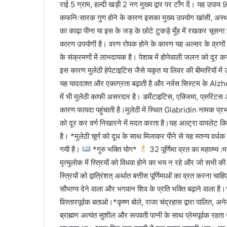
राई 5 ग्राम, हल्दी खड़ी 2 नग मुख्य द्वार पर टाँग दें। यह उपाय 
कफनिःसारक गुण होने के कारण इसका मुख्य उपयोग खांसी, अस्थमा, गल
का काढ़ा पीना या इस के जड़ के छोटे टुकड़े मुँह में रखकर चूसना फ
कारण उपयोगी है। वरण रोपक होने के कारण यह अल्सर के व्रणों क
के संक्रमणों में लाभदायक है। पेशाब में होनेवाली जलन को दूर करत
इस कारण मुलेठी हेपेटाइटिस जैसे यकृत या लिवर की बीमारियों में उप
यह याददाश्त और एकाग्रता बढ़ाती है और नर्वस सिस्टम के Alzhei
में भी मुलेठी काफी असरदार है। डर्मेटाइटिस, एक्जिमा, प्रुरिटस और
कारण फायदा पहुंचाती है।मुलेठी में स्थित Glabridin नामक प्रभावी
को दूर कर वर्ण निखारने में मदत करता है।यह अल्ट्रा वायलेट क
है। *मुलेठी चूर्ण को दूध के साथ मिलाकर पीने से यह स्तन्य वर्धक
गयी है।
*गुरु भक्ति योग*
32 पूर्णिमा व्रत का महात्म्य
मृत्युलोक में स्त्रियों को विधवा होने का भय न रहे और जो सभी की 
स्त्रियों को द्वात्रिंशत् अर्थात बत्तीस पूर्णिमाओं का व्रत करना च
सौभाग्य देने वाला और भगवान शिव के प्रति भक्ति बढ़ाने वाला है।
विस्तारपूर्वक बताओ।*कृष्ण बोले, राजा चंद्रहास द्वारा पालित, अ
ब्राह्मण अत्यंत सुशील और रूपवती पत्नी के साथ प्रेमपूर्वक रहता