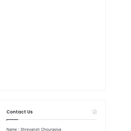
Contact Us
Name : Shreyansh Chourasiya