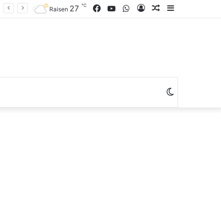
℃
Facebook
YouTube
WhatsApp
Log
Random
Sidebar
27
Raisen
In
Article
Switch
skin