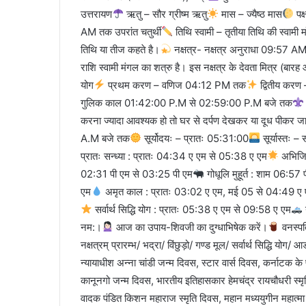
उत्तरायण
ऋतु – सौर ग्रीष्म ऋतु
मास – ज्यैष्ठ मास
पक्
AM तक उपरांत चतुर्थी
तिथि स्वामी – तृतीया तिथि की स्वामी 
तिथि या तीज कहते है।
नक्षत्र- नक्षत्र अनुराधा 09:57 AM 
राशि स्वामी मंगल का शत्रु है। इस नक्षत्र के देवता मित्र (बारह आद
योग
प्रथम करण – वणिज 04:12 PM तक
द्वितीय करण
गुलिक काल 01:42:00 P.M से 02:59:00 P.M बजे तक
करना ज्यादा आवश्यक हो तो घर से दर्पण देखकर या दूध पीकर जा
A.M बजे तक
सूर्योदयः – प्रातः 05:31:00
सूर्यास्तः 
प्रातः सन्ध्या : प्रातः 04:34 ए एम से 05:38 ए एम
अभिजित
02:31 पी एम से 03:25 पी एम
गोधूलि मुहूर्त : शाम 06:57
एम
अमृत काल : प्रातः 03:02 ए एम, मई 05 से 04:49 ए
सर्वार्थ सिद्धि योग : प्रातः 05:38 ए एम से 09:58 ए एम
नम:।
आज का उपाय-शिवजी का दुग्धाभिषेक करें।
वनस्पति
नक्षत्रम् प्रारम्भ/ भद्रा/ विंछुड़ो/ गण्ड मूल/ सर्वार्थ सिद्धि 
न्यायाधीश अन्ना चांडी जन्म दिवस, स्टार वार्स दिवस, कर्नाटक के 
कानूनगो जन्म दिवस, भारतीय इतिहासकार हेमचंद्र रायचौधरी स्मृति 
वादक पंडित किशन महाराज स्मृति दिवस, महान मध्ययुगीन महात्मा