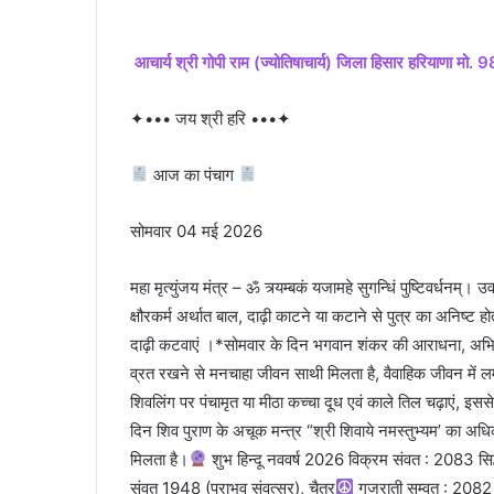
आचार्य श्री गोपी राम (ज्योतिषाचार्य) जिला हिसार हरियाणा 
✦••• जय श्री हरि •••✦
आज का पंचाग
सोमवार 04 मई 2026
महा मृत्युंजय मंत्र – ॐ त्र्यम्बकं यजामहे सुगन्धिं पुष्टिवर्धनम्‌। उर्
क्षौरकर्म अर्थात बाल, दाढ़ी काटने या कटाने से पुत्र का अनिष्ट 
दाढ़ी कटवाएं ।*सोमवार के दिन भगवान शंकर की आराधना, अभिषेक
व्रत रखने से मनचाहा जीवन साथी मिलता है, वैवाहिक जीवन में ल
शिवलिंग पर पंचामृत या मीठा कच्चा दूध एवं काले तिल चढ़ाएं, इसस
दिन शिव पुराण के अचूक मन्त्र “श्री शिवाये नमस्तुभ्यम’ का अध
मिलता है।
शुभ हिन्दू नववर्ष 2026 विक्रम संवत : 2083 सिद्ध
संवत 1948 (पराभव संवत्सर), चैत्र
गुजराती सम्वत : 2082