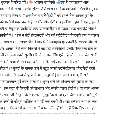
9 गुरुवार नियमित करें।
आरोग्य संजीवनी
इस में कफशामक और
े में खराश, ब्रोंकाइटिस जैसे श्वसन मार्ग के व्याधियों में होता है।मुलेठी
ायदेमंद होता है।*अम्लपित्त या एसिडिटी में यह अपने पित्त शामक गुण के
ो भरने में मदत करती है। *शीत और एंटी माइक्रोबियल होने से यह मूत्रमार्ग
ी है।*इस के कार्यकारी तत्व ग्लाइसीर्रिज़िन में यकृत रक्षक गतिविधि होती है।
योगी है। *इस में एंटी इंफ्लेमेटरी और नर्व प्रोटेक्टिव क्रियाये होने के कारण
mer’s disease जैसे बीमारियों में फायदेमंद हो सकती है।*त्वचा विकारों
 अल्सर जैसे त्वचा विकारों में यह एंटी इंफ्लेमेटरी, एन्टीऑक्सिडन्ट होने के
 रंगद्रव्य सबसे सुरक्षित पिगमेंट-लाइटनिंग एजेंट है जो त्वचा के डेग धब्बों
िरणों से त्वचा की रक्षा कर उसे नमी और लचीलापन बनाये रखने में मदत करती
 होता है।*मुलेठी के नामक तत्व में बहुत अच्छी एंटीमैरलियल एक्टिविटी देखी
 :माता यशोदा ने कृष्ण से पूछा कि आज मुझे कोई ऐसा व्रत बताओ, जिससे
मनोकामनाएं पूर्ण करने वाला हो। कृष्ण बोले कि सौभाग्य की प्राप्ति के लिए
ाहिए। इस व्रत से स्त्रियों को सौभाग्य और संपत्ति प्राप्त होती है। यह व्रत अचल
*यशोदा जी ने पूछा कि सर्वप्रथम मृत्युलोक में यह व्रत किसने किया था? मुझे
नेक रत्नों से परिपूर्ण कांतिका नाम की एक नगरी थी। वहां धनेश्वर नाम का एक
 था। उनके घर में धन-धान्य की कोई कमी नहीं थी, उन्हें सिर्फ नि:संतान होने