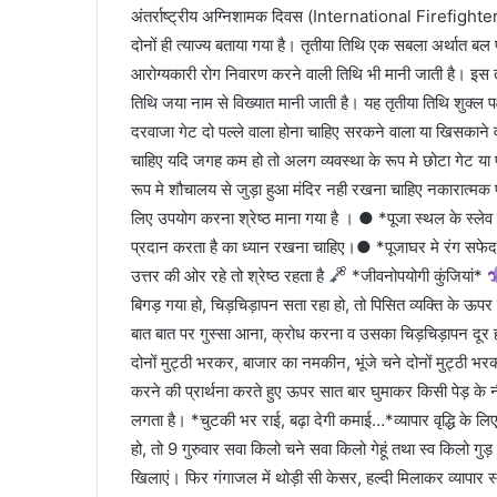
अंतर्राष्ट्रीय अग्निशामक दिवस (International Firefigh
दोनों ही त्याज्य बताया गया है। तृतीया तिथि एक सबला अर्थात बल
आरोग्यकारी रोग निवारण करने वाली तिथि भी मानी जाती है। इस तृत
तिथि जया नाम से विख्यात मानी जाती है। यह तृतीया तिथि शुक्ल प
दरवाजा गेट दो पल्ले वाला होना चाहिए सरकने वाला या खिसकाने
चाहिए यदि जगह कम हो तो अलग व्यवस्था के रूप मे छोटा गेट य
रूप मे शौचालय से जुड़ा हुआ मंदिर नही रखना चाहिए नकारात्मक प्
लिए उपयोग करना श्रेष्ठ माना गया है । ● *पूजा स्थल के स्ले
प्रदान करता है का ध्यान रखना चाहिए।● *पूजाघर मे रंग सफेद, 
उत्तर की ओर रहे तो श्रेष्ठ रहता है
*जीवनोपयोगी कुंजियां*
बिगड़ गया हो, चिड़चिड़ापन सता रहा हो, तो पिसित व्यक्ति के ऊप
बात बात पर गुस्सा आना, क्रोध करना व उसका चिड़चिड़ापन दूर हो 
दोनों मुट्ठी भरकर, बाजार का नमकीन, भूंजे चने दोनों मुट्ठी भर
करने की प्रार्थना करते हुए ऊपर सात बार घुमाकर किसी पेड़ के 
लगता है। *चुटकी भर राई, बढ़ा देगी कमाई…*व्यापार वृद्धि के लि
हो, तो 9 गुरुवार सवा किलो चने सवा किलो गेहूं तथा स्व किलो ग
खिलाएं। फिर गंगाजल में थोड़ी सी केसर, हल्दी मिलाकर व्यापार स