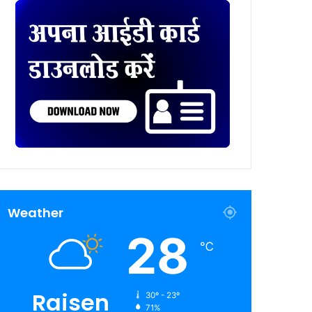
Weather
28
℃
Raisen
30º - 23º
71%