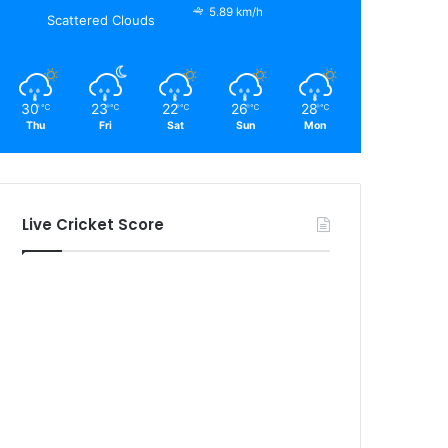
5.89 km/h
Scattered Clouds
30
23
22
26
28
℃
℃
℃
℃
℃
Thu
Fri
Sat
Sun
Mon
Live Cricket Score