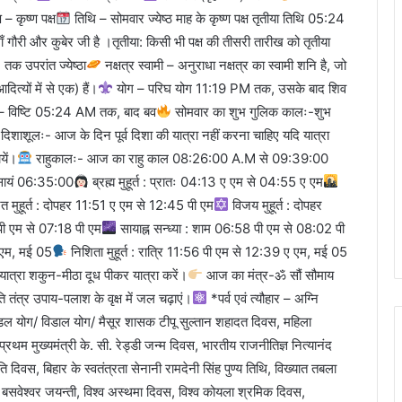
ष – कृष्ण पक्ष
तिथि – सोमवार ज्येष्ठ माह के कृष्ण पक्ष तृतीया तिथि 05:24
माँ गौरी और कुबेर जी है ।तृतीया: किसी भी पक्ष की तीसरी तारीख को तृतीया
तक उपरांत ज्येष्ठा
नक्षत्र स्वामी – अनुराधा नक्षत्र का स्वामी शनि है, जो
ित्यों में से एक) हैं।
योग – परिघ योग 11:19 PM तक, उसके बाद शिव
 – विष्टि 05:24 AM तक, बाद बव
सोमवार का शुभ गुलिक कालः-शुभ
दिशाशूलः- आज के दिन पूर्व दिशा की यात्रा नहीं करना चाहिए यदि यात्रा
यें।
राहुकालः- आज का राहु काल 08:26:00 A.M से 09:39:00
– सायं 06:35:00
ब्रह्म मुहूर्त : प्रातः 04:13 ए एम से 04:55 ए एम
 मुहूर्त : दोपहर 11:51 ए एम से 12:45 पी एम
विजय मुहूर्त : दोपहर
 पी एम से 07:18 पी एम
सायाह्न सन्ध्या : शाम 06:58 पी एम से 08:02 पी
 एम, मई 05
निशिता मुहूर्त : रात्रि 11:56 पी एम से 12:39 ए एम, मई 05
यात्रा शकुन-मीठा दूध पीकर यात्रा करें।
आज का मंत्र-ॐ सौं सौमाय
 तंत्र उपाय-पलाश के वृक्ष में जल चढ़ाएं।
*पर्व एवं त्यौहार – अग्नि
योग/ आडल योग/ विडाल योग/ मैसूर शासक टीपू सुल्तान शहादत दिवस, महिला
प्रथम मुख्यमंत्री के. सी. रेड्डी जन्म दिवस, भारतीय राजनीतिज्ञ नित्यानंद
दिवस, बिहार के स्वतंत्रता सेनानी रामदेनी सिंह पुण्य तिथि, विख्यात तबला
 बसवेश्वर जयन्ती, विश्व अस्थमा दिवस, विश्व कोयला श्रमिक दिवस,