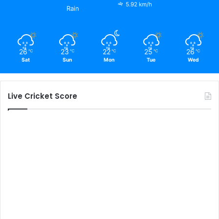
5.92 km/h
Rain
26
23
22
25
26
℃
℃
℃
℃
℃
Sat
Sun
Mon
Tue
Wed
Live Cricket Score