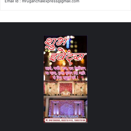
Email Id :
mruganchalexpress@gmail.com