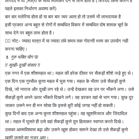
शिरदर्द में घी ,मिश्री के साथ मिलाकर देने से लाभ होता है ( शिरदर्द किस कारण है
पहले इसका निर्धारण अवश्य करें)
बार बार मलेरिया होता हो या बार बार ज्वर आता हो तो उसमे भी लाभदायक है
इसी प्रकार अन्य बहुत से रोगों में सम्बंधित विकार में सम्बंधित दोष शामक चूर्ण के
साथ देने पर बहुत लाभ होता है।
👉🏼 नोट- ज्यादा मात्रा में या ज्यादा लंबे समय तक गोदन्ती भस्म का उपयोग नही
करना चाहिए।
🌷
गुरु भक्ति योग
🌸
!! सुखी-दुखी संसार !!
एक नगर में एक शीशमहल था। महल की हरेक दीवार पर सैकड़ों शीशे जडे़ हुए थे।
एक दिन एक गुस्सैल कुत्ता महल में घुस गया। महल के भीतर उसे सैकड़ों कुत्ते
दिखे, जो नाराज और दुखी लग रहे थे। उन्हें देखकर वह उन पर भौंकने लगा। उसे
सैकड़ों कुत्ते अपने ऊपर भौंकते दिखने लगे। वह डरकर वहां से भाग गया। कुछ दूर
जाकर उसने मन ही मन सोचा कि इससे बुरी कोई जगह नहीं हो सकती।
कुछ दिनों बाद एक अन्य कुत्ता शीशमहल पहुंचा। वह खुशमिजाज और जिंदादिल
था। महल में घुसते ही उसे वहां सैकड़ों कुत्ते दुम हिलाकर स्वागत करते दिखे।
उसका आत्मविश्वास बढ़ा और उसने खुश होकर सामने देखा तो उसे सैकड़ों कुत्ते
खुशी जताते हुए नजर आए।