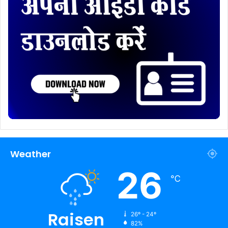
Weather
26
℃
Raisen
26º - 24º
82%