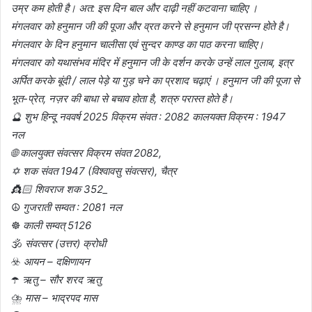
उम्र कम होती है। अत: इस दिन बाल और दाढ़ी नहीं कटवाना चाहिए ।
मंगलवार को हनुमान जी की पूजा और व्रत करने से हनुमान जी प्रसन्न होते है।
मंगलवार के दिन हनुमान चालीसा एवं सुन्दर काण्ड का पाठ करना चाहिए।
मंगलवार को यथासंभव मंदिर में हनुमान जी के दर्शन करके उन्हें लाल गुलाब, इत्र
अर्पित करके बूंदी / लाल पेड़े या गुड़ चने का प्रशाद चढ़ाएं । हनुमान जी की पूजा से
भूत-प्रेत, नज़र की बाधा से बचाव होता है, शत्रु परास्त होते है।
🔮 शुभ हिन्दू नववर्ष 2025 विक्रम संवत : 2082 कालयक्त विक्रम : 1947
नल
🌐 कालयुक्त संवत्सर विक्रम संवत 2082,
✡️ शक संवत 1947 (विश्वावसु संवत्सर), चैत्र
👸🏻 शिवराज शक 352_
☮️
गुजराती सम्वत : 2081 नल
☸️
काली सम्वत् 5126
🕉️
संवत्सर (उत्तर) क्रोधी
☣️
आयन – दक्षिणायन
☂️
ऋतु – सौर शरद ऋतु
⛈️
मास – भाद्रपद मास