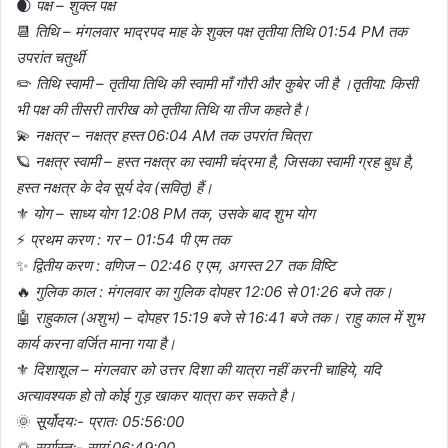
🌒
पक्ष – शुक्ल पक्ष
📆
तिथि – मंगलवार भाद्रपद माह के शुक्ल पक्ष तृतीया तिथि 01:54 PM तक
उपरांत चतुर्थी
✏️
तिथि स्वामी – तृतीया तिथि की स्वामी माँ गौरी और कुबेर जी है ।तृतीया: किसी
भी पक्ष की तीसरी तारीख को तृतीया तिथि या तीज कहते है।
💫
नक्षत्र – नक्षत्र हस्त 06:04 AM तक उपरांत चित्रा
🪐
नक्षत्र स्वामी – हस्त नक्षत्र का स्वामी चंद्रमा है, जिसका स्वामी ग्रह बुध है,
हस्त नक्षत्र के देव सूर्य देव (सवितृ) हैं।
⚜️
योग – साध्य योग 12:08 PM तक, उसके बाद शुभ योग
⚡
प्रथम करण : गर – 01:54 पी एम तक
✨
द्वितीय करण : वणिज – 02:46 ए एम, अगस्त 27 तक विष्टि
🔥
गुलिक काल : मंगलवार का गुलिक दोपहर 12:06 से 01:26 बजे तक।
🤖
राहुकाल (अशुभ) – दोपहर 15:19 बजे से 16:41 बजे तक। राहु काल में शुभ
कार्य करना वर्जित माना गया है।
⚜️
दिशाशूल – मंगलवार को उत्तर दिशा की यात्रा नहीं करनी चाहिये, यदि
अत्यावश्यक हो तो कोई गुड़ खाकर यात्रा कर सकते है।
🌞
सूर्योदयः- प्रातः 05:56:00
🌅
सूर्यास्तः- सायं 06:49:00