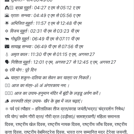
👸🏻
ब्रह्म मुहूर्त : 04:27 ए एम से 05:12 ए एम
🌇
प्रातः सन्ध्या : 04:49 ए एम से 05:56 ए एम
🌟
अभिजित मुहूर्त : 11:57 ए एम से 12:48 पी एम
✡️
विजय मुहूर्त : 02:31 पी एम से 03:23 पी एम
🐃
गोधूलि मुहूर्त : 06:49 पी एम से 07:11 पी एम
🌃
सायाह्न सन्ध्या : 06:49 पी एम से 07:56 पी एम
💧
अमृत काल : 11:30 पी एम से 01:15 ए एम, अगस्त 27
🗣️
निशिता मुहूर्त : 12:01 ए एम, अगस्त 27 से 12:45 ए एम, अगस्त 27
❄️
रवि योग : पूरे दिन
🚓
यात्रा शकुन-दलिया का सेवन कर यात्रा पर निकलें।
👉🏼
आज का मंत्र-ॐ अं अंगारकाय नम:।
🤷🏻‍♀️
आज का उपाय-हनुमान मंदिर में बूंदी के लड्डू अर्पण करें।
🪵
वनस्पति तंत्र उपाय- खैर के वृक्ष में जल चढ़ाएं।
⚛️ पर्व एवं त्यौहार – हरितालिका तीज व्रत/वराह जयंती/भद्रा/ चंद्रदर्शन निषेध/
रवि योग/ सर्वण गौरी व्रत/ गौरी व्रत (उड़ीसा)/ सामश्रावणी/ महिला समानता
दिवस, राष्ट्रीय खेल दिवस, राष्ट्रीय नायक दिवस, राष्ट्रीय जाँच दिवस, राष्ट्रीय
कुत्ता दिवस, राष्ट्रीय वेबमिस्ट्रेस दिवस, भारत रत्न सम्मानित मदर टेरेसा जयन्ती,