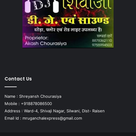
Contact Us
Name : Shreyansh Chourasiya
Mobile : +918878086500
Address : Ward-4, Shivaji Nagar, Silwani, Dist- Raisen
Email Id :
mruganchalexpress@gmail.com