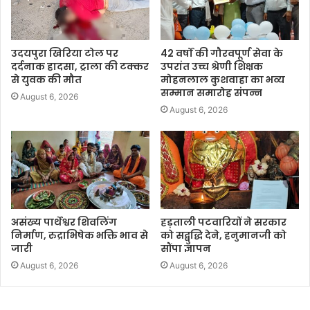
उदयपुरा खिरिया टोल पर
42 वर्षों की गौरवपूर्ण सेवा के
दर्दनाक हादसा, ट्राला की टक्कर
उपरांत उच्च श्रेणी शिक्षक
से युवक की मौत
मोहनलाल कुशवाहा का भव्य
सम्मान समारोह संपन्न
August 6, 2026
August 6, 2026
असंख्य पार्थेश्वर शिवलिंग
हड़ताली पटवारियों ने सरकार
निर्माण, रुद्राभिषेक भक्ति भाव से
को सद्बुद्धि देने, हनुमानजी को
जारी
सौंपा ज्ञापन
August 6, 2026
August 6, 2026