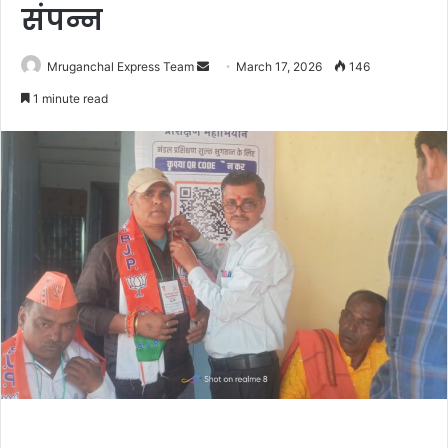
संपन्न
Send
Mruganchal Express Team
March 17, 2026
146
an
1 minute read
email