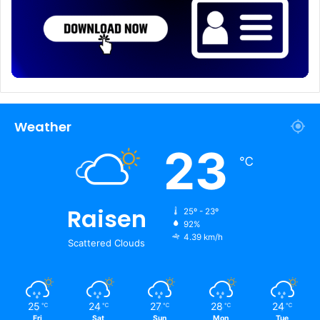
Weather
23
℃
Raisen
25º - 23º
92%
4.39 km/h
Scattered Clouds
25
24
27
28
24
℃
℃
℃
℃
℃
Fri
Sat
Sun
Mon
Tue