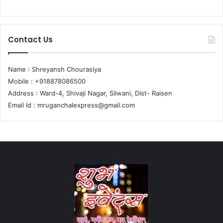
Contact Us
Name : Shreyansh Chourasiya
Mobile : +918878086500
Address : Ward-4, Shivaji Nagar, Silwani, Dist- Raisen
Email Id :
mruganchalexpress@gmail.com