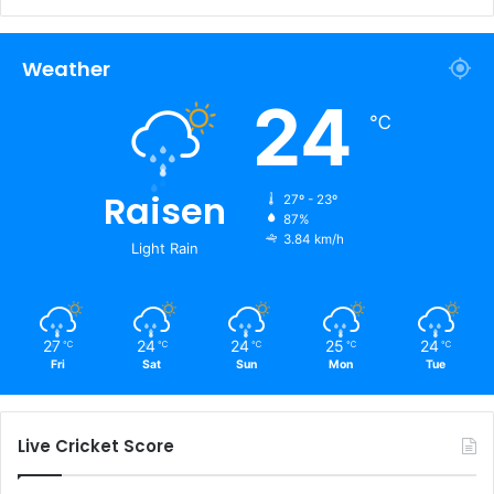
Weather
24
℃
Raisen
27º - 23º
87%
3.84 km/h
Light Rain
27
24
24
25
24
℃
℃
℃
℃
℃
Fri
Sat
Sun
Mon
Tue
Live Cricket Score