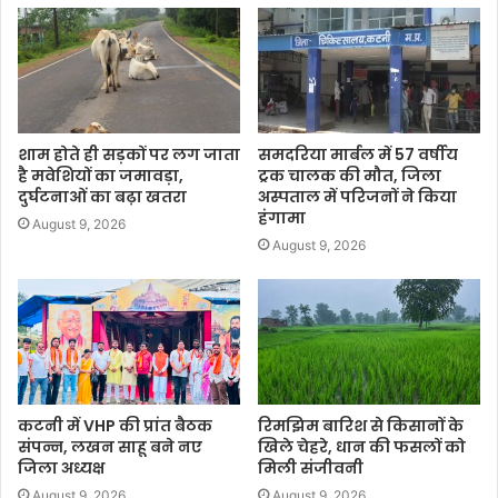
शाम होते ही सड़कों पर लग जाता
समदरिया मार्बल में 57 वर्षीय
है मवेशियों का जमावड़ा,
ट्रक चालक की मौत, जिला
दुर्घटनाओं का बढ़ा खतरा
अस्पताल में परिजनों ने किया
हंगामा
August 9, 2026
August 9, 2026
कटनी में VHP की प्रांत बैठक
रिमझिम बारिश से किसानों के
संपन्न, लखन साहू बने नए
खिले चेहरे, धान की फसलों को
जिला अध्यक्ष
मिली संजीवनी
August 9, 2026
August 9, 2026