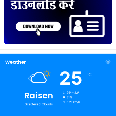
Weather
25
℃
Raisen
26º - 22º
81%
6.21 km/h
Scattered Clouds