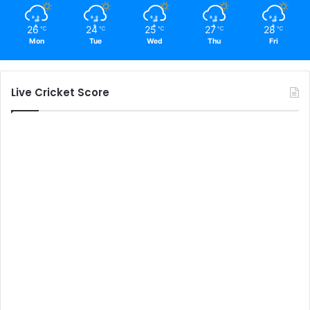
26
24
25
27
28
℃
℃
℃
℃
℃
Mon
Tue
Wed
Thu
Fri
Live Cricket Score