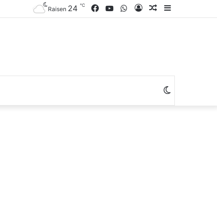
℃
Facebook
YouTube
WhatsApp
Log
Random
Sidebar
24
Raisen
In
Article
Switch
skin