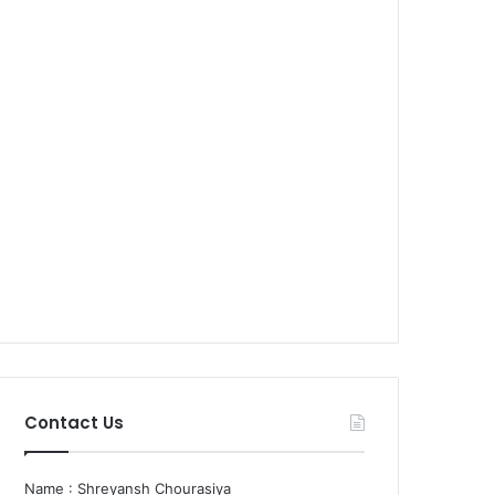
Contact Us
Name : Shreyansh Chourasiya