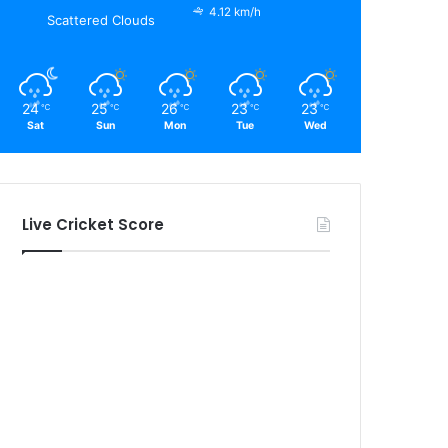
4.12 km/h
Scattered Clouds
24
25
26
23
23
℃
℃
℃
℃
℃
Sat
Sun
Mon
Tue
Wed
Live Cricket Score