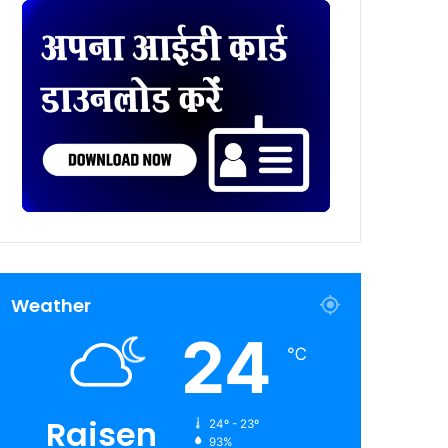
Weather
24
℃
Raisen
24º - 23º
93%