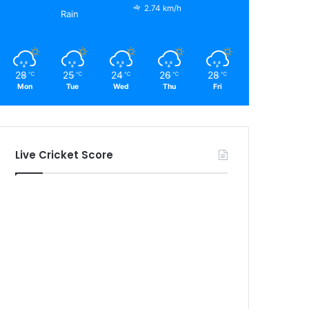
2.74 km/h
Rain
28
25
24
26
28
℃
℃
℃
℃
℃
Mon
Tue
Wed
Thu
Fri
Live Cricket Score