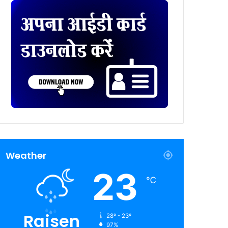
Weather
23
℃
Raisen
28º - 23º
97%