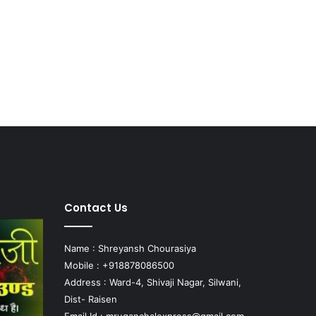
Contact Us
Name : Shreyansh Chourasiya
Mobile : +918878086500
Address : Ward-4, Shivaji Nagar, Silwani,
Dist- Raisen
Email Id :
mruganchalexpress@gmail.com