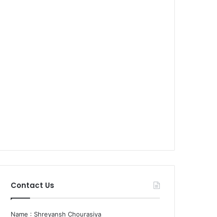
Contact Us
Name : Shreyansh Chourasiya