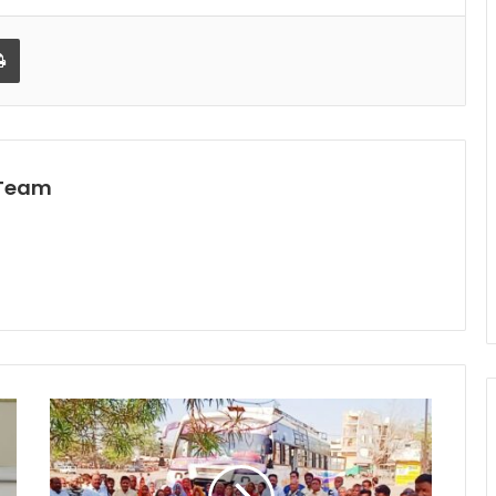
l
Print
 Team