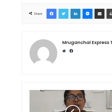
Facebook
Twitter
LinkedIn
Messenger
Share via Emai
Share
Mruganchal Express
Facebook
Website