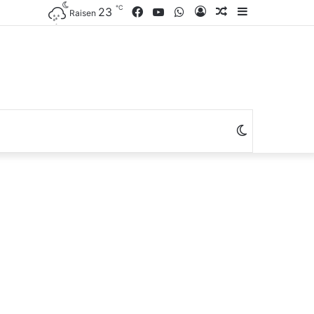
℃
Facebook
YouTube
WhatsApp
Log
Random
Sidebar
23
Raisen
In
Article
Switch
skin