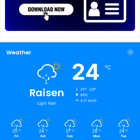
Weather
24
℃
Raisen
25º - 23º
89%
4.17 km/h
Light Rain
25
24
27
28
24
℃
℃
℃
℃
℃
Fri
Sat
Sun
Mon
Tue