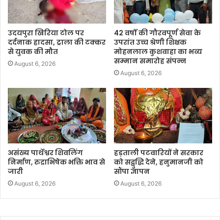
उदयपुरा खिरिया टोल पर
42 वर्षों की गौरवपूर्ण सेवा के
दर्दनाक हादसा, ट्राला की टक्कर
उपरांत उच्च श्रेणी शिक्षक
से युवक की मौत
मोहनलाल कुशवाहा का भव्य
सम्मान समारोह संपन्न
August 6, 2026
August 6, 2026
असंख्य पार्थेश्वर शिवलिंग
हड़ताली पटवारियों ने सरकार
निर्माण, रुद्राभिषेक भक्ति भाव से
को सद्बुद्धि देने, हनुमानजी को
जारी
सौंपा ज्ञापन
August 6, 2026
August 6, 2026