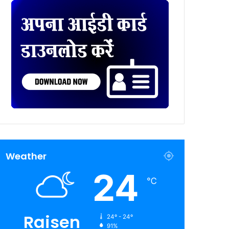
Weather
24
℃
Raisen
24º - 24º
91%