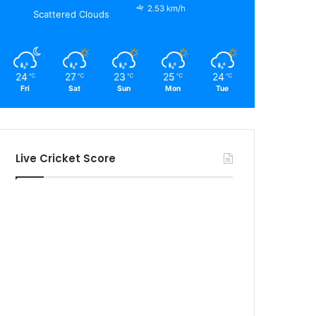
2.53 km/h
Scattered Clouds
24
27
23
25
24
℃
℃
℃
℃
℃
Fri
Sat
Sun
Mon
Tue
Live Cricket Score