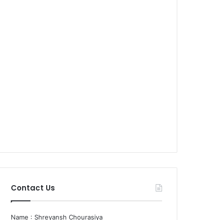
Contact Us
Name : Shreyansh Chourasiya