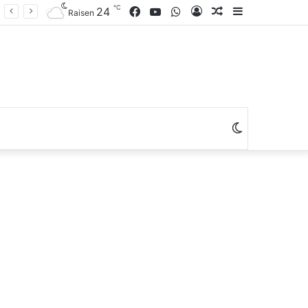
℃
Facebook
YouTube
WhatsApp
Log
Random
Sidebar
24
Raisen
In
Article
Switch
skin