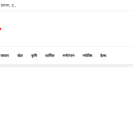
 हादसा, ट्राला की टक्कर से युवक की मौत
व्यापार
खेल
कृषि
धार्मिक
मनोरंजन
ज्योतिष
हेल्थ