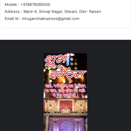
Mobile : +918878086500
Address : Ward-4, Shivaji Nagar, Silwani, Dist- Raisen
Email Id :
mruganchalexpress@gmail.com