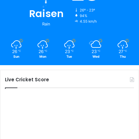
Raisen
26º - 23º
94%
4.55 km/h
Rain
26
26
23
23
27
℃
℃
℃
℃
℃
Sun
Mon
Tue
Wed
Thu
Live Cricket Score