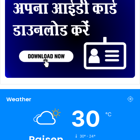
Weather
30
℃
Raisen
30º - 24º