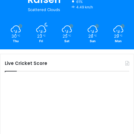
61%
4.49 km/h
Scattered Clouds
30
23
25
28
29
℃
℃
℃
℃
℃
Thu
Fri
Sat
Sun
Mon
Live Cricket Score