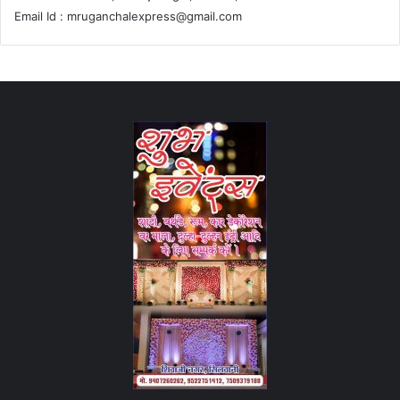
Email Id :
mruganchalexpress@gmail.com