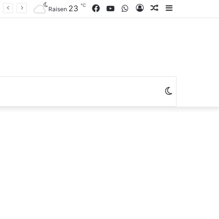
℃
Facebook
YouTube
WhatsApp
Log
Random
Sidebar
23
Raisen
In
Article
Switch
skin