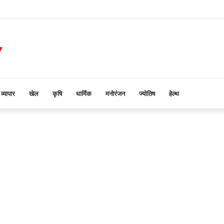
िया मूंग उपार्जन केंद्र का औचक निरीक्षण
व्यापार
खेल
कृषि
धार्मिक
मनोरंजन
ज्योतिष
हेल्थ