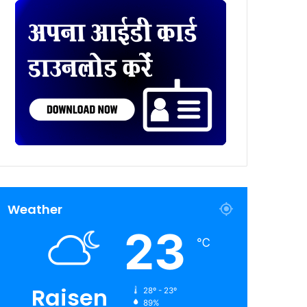
Weather
23
℃
Raisen
28º - 23º
89%