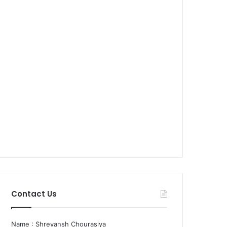
Contact Us
Name : Shreyansh Chourasiya