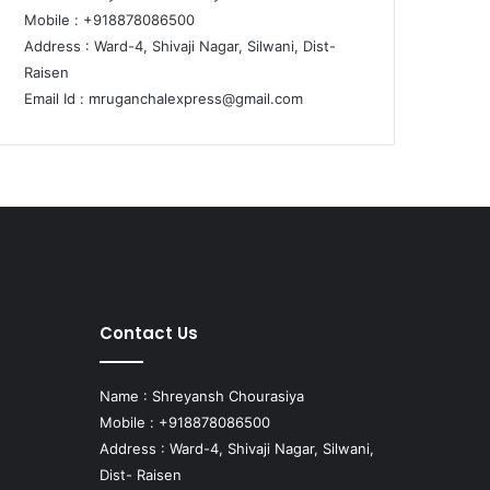
Mobile : +918878086500
Address : Ward-4, Shivaji Nagar, Silwani, Dist-
Raisen
Email Id :
mruganchalexpress@gmail.com
Contact Us
Name : Shreyansh Chourasiya
Mobile : +918878086500
Address : Ward-4, Shivaji Nagar, Silwani,
Dist- Raisen