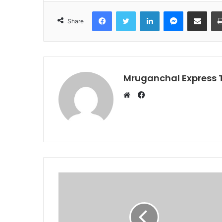
Facebook
Twitter
LinkedIn
Messenger
Share via Emai
Share
Mruganchal Express
Facebook
Website