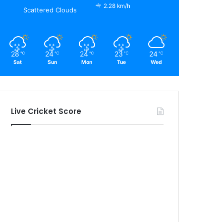
2.28 km/h
Scattered Clouds
28
24
24
23
24
℃
℃
℃
℃
℃
Sat
Sun
Mon
Tue
Wed
Live Cricket Score