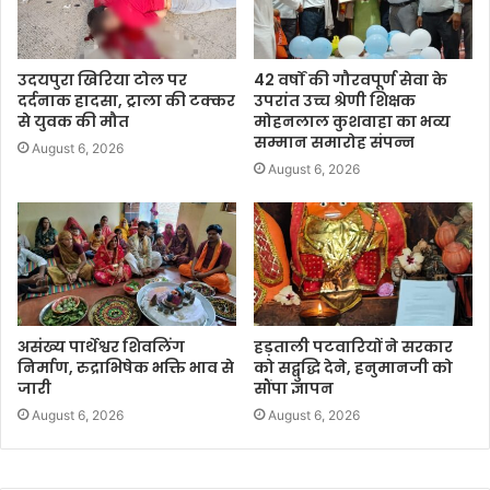
उदयपुरा खिरिया टोल पर
42 वर्षों की गौरवपूर्ण सेवा के
दर्दनाक हादसा, ट्राला की टक्कर
उपरांत उच्च श्रेणी शिक्षक
से युवक की मौत
मोहनलाल कुशवाहा का भव्य
सम्मान समारोह संपन्न
August 6, 2026
August 6, 2026
असंख्य पार्थेश्वर शिवलिंग
हड़ताली पटवारियों ने सरकार
निर्माण, रुद्राभिषेक भक्ति भाव से
को सद्बुद्धि देने, हनुमानजी को
जारी
सौंपा ज्ञापन
August 6, 2026
August 6, 2026