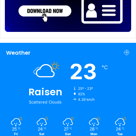
Weather
23
℃
Raisen
25º - 23º
92%
4.39 km/h
Scattered Clouds
25
24
27
28
24
℃
℃
℃
℃
℃
Fri
Sat
Sun
Mon
Tue