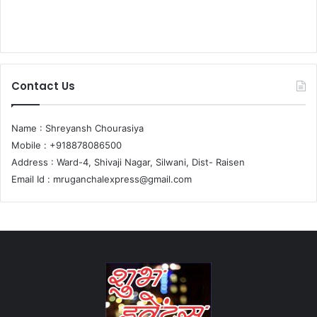
Contact Us
Name : Shreyansh Chourasiya
Mobile : +918878086500
Address : Ward-4, Shivaji Nagar, Silwani, Dist- Raisen
Email Id :
mruganchalexpress@gmail.com