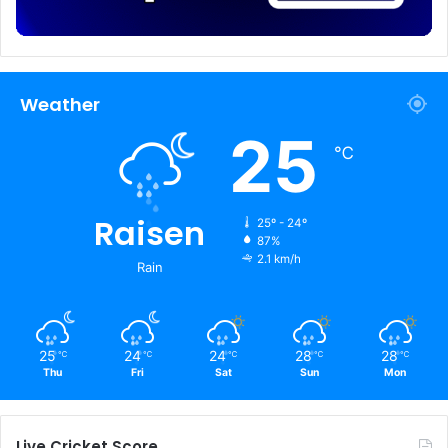
Weather
25
℃
Raisen
25º - 24º
87%
2.1 km/h
Rain
25
24
24
28
28
℃
℃
℃
℃
℃
Thu
Fri
Sat
Sun
Mon
Live Cricket Score