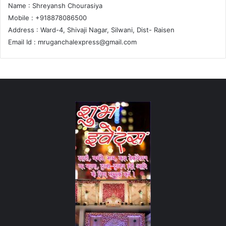
Name : Shreyansh Chourasiya
Mobile : +918878086500
Address : Ward-4, Shivaji Nagar, Silwani, Dist- Raisen
Email Id :
mruganchalexpress@gmail.com