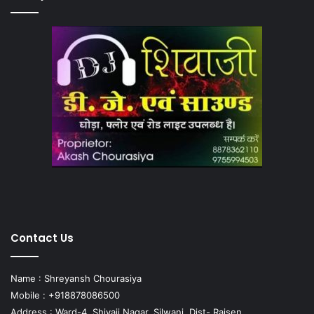
Contact Us
Name : Shreyansh Chourasiya
Mobile : +918878086500
Address : Ward-4, Shivaji Nagar, Silwani, Dist- Raisen