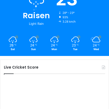
Raisen
28º - 23º
93%
3.28 km/h
Light Rain
28
24
24
23
24
℃
℃
℃
℃
℃
Sat
Sun
Mon
Tue
Wed
Live Cricket Score