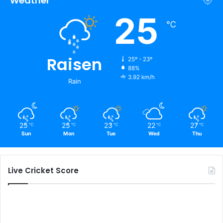
Weather
25
℃
Raisen
25º - 23º
88%
3.92 km/h
Rain
25
25
23
22
27
℃
℃
℃
℃
℃
Sun
Mon
Tue
Wed
Thu
Live Cricket Score