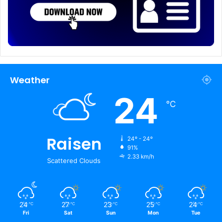
Weather
24
℃
Raisen
24º - 24º
91%
2.33 km/h
Scattered Clouds
24
27
23
25
24
℃
℃
℃
℃
℃
Fri
Sat
Sun
Mon
Tue