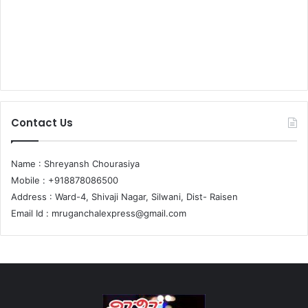
Contact Us
Name : Shreyansh Chourasiya
Mobile : +918878086500
Address : Ward-4, Shivaji Nagar, Silwani, Dist- Raisen
Email Id :
mruganchalexpress@gmail.com