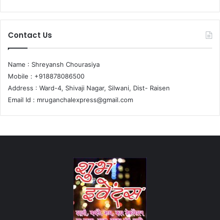
Contact Us
Name : Shreyansh Chourasiya
Mobile : +918878086500
Address : Ward-4, Shivaji Nagar, Silwani, Dist- Raisen
Email Id :
mruganchalexpress@gmail.com