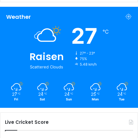
Weather
27
℃
Raisen
27º - 23º
75%
5.48 km/h
Scattered Clouds
27
24
24
25
24
℃
℃
℃
℃
℃
Fri
Sat
Sun
Mon
Tue
Live Cricket Score