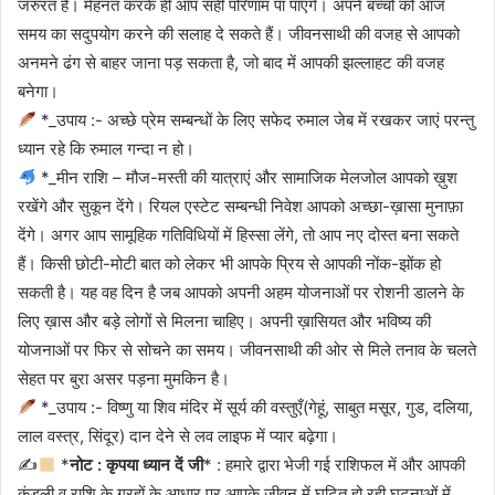
जरुरत है। मेहनत करके ही आप सही परिणाम पा पाएंगे। अपने बच्चों को आज
समय का सदुपयोग करने की सलाह दे सकते हैं। जीवनसाथी की वजह से आपको
अनमने ढंग से बाहर जाना पड़ सकता है, जो बाद में आपकी झल्लाहट की वजह
बनेगा।
*_उपाय :- अच्छे प्रेम सम्बन्धों के लिए सफेद रुमाल जेब में रखकर जाएं परन्तु
ध्यान रहे कि रुमाल गन्दा न हो।
*_मीन राशि – मौज-मस्ती की यात्राएं और सामाजिक मेलजोल आपको ख़ुश
रखेंगे और सुकून देंगे। रियल एस्टेट सम्बन्धी निवेश आपको अच्छा-ख़ासा मुनाफ़ा
देंगे। अगर आप सामूहिक गतिविधियों में हिस्सा लेंगे, तो आप नए दोस्त बना सकते
हैं। किसी छोटी-मोटी बात को लेकर भी आपके प्रिय से आपकी नोंक-झोंक हो
सकती है। यह वह दिन है जब आपको अपनी अहम योजनाओं पर रोशनी डालने के
लिए ख़ास और बड़े लोगों से मिलना चाहिए। अपनी ख़ासियत और भविष्य की
योजनाओं पर फिर से सोचने का समय। जीवनसाथी की ओर से मिले तनाव के चलते
सेहत पर बुरा असर पड़ना मुमकिन है।
*_उपाय :- विष्णु या शिव मंदिर में सूर्य की वस्तुएँ(गेहूं, साबुत मसूर, गुड, दलिया,
लाल वस्त्र, सिंदूर) दान देने से लव लाइफ में प्यार बढ़ेगा।
✍
*
नोट : कृपया ध्यान दें जी
* : हमारे द्वारा भेजी गई राशिफल में और आपकी
कुंडली व राशि के ग्रहों के आधार पर आपके जीवन में घटित हो रही घटनाओं में