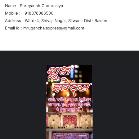
Name : Shreyansh Chourasiya
Mobile : +918878086500
Address : Ward-4, Shivaji Nagar, Silwani, Dist- Raisen
Email Id :
mruganchalexpress@gmail.com