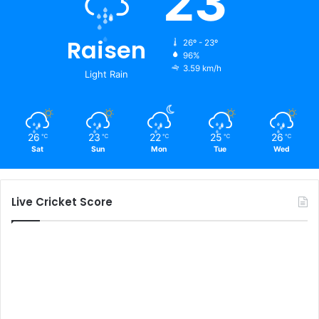
23
Raisen
26º - 23º
96%
3.59 km/h
Light Rain
26
23
22
25
26
℃
℃
℃
℃
℃
Sat
Sun
Mon
Tue
Wed
Live Cricket Score