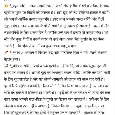
*_तुला राशि – आज आपको आराम करने और क़रीबी दोस्तों व परिवार के साथ
ख़ुशी के कुछ पल बिताने की ज़रूरत है। आप ख़ुद को नए रोमांचक हालात में पाएंगे-
जो आपको आर्थिक फ़ायदा पहुँचाएंगे। छोटे बच्चे आपको व्यस्त रखेंगे और दिली
सुकून देंगे। आज अचानक किसी से रोमांटिक मुलाक़ात हो सकती है। दलालों और
व्यावसायियों के लिए अच्छा दिन हैं, क्योंकि उन्हें मांग में इज़ाफ़े से फ़ायदा होगा। जो
लोग बीते कुछ दिनों से काफी व्यस्त थे उन्हें आज अपने लिए फुर्सत के पल मिल
सकते हैं। वैवाहिक जीवन में सब कुछ अच्छा महसूस होगा।
*_उपाय :- भगवान में विश्वास रखें और मानसिक हिंसा से बचें, इससे स्वास्थ्य
बेहतर होगा।
*_वृश्चिक राशि – बच्चे आपके मुताबिक़ नहीं चलेंगे, जो आपके झुंझलाहट की
वजह बन सकता है। आपको ख़ुद पर नियंत्रण रखना चाहिए, क्योंकि नाराज़गी सभी
के लिए नुक़सानदेह है और यह सोचने-समझने की ताक़त को ख़त्म कर देती है।
इससे सिर्फ़ मुश्किल बढ़ती है। जिन लोगों ने लोन लिया था आज उन्हें उस लोन की
राशि को चुकाने में दिक्कतें आ सकती हैं। पढ़ाई की क़ीमत पर घर से ज़्यादा देर तक
बाहर रहना आपको माता-पिता के ग़ुस्से का शिकार बना सकता है। करिअर के लिए
योजना बनाना उतना ही आवश्यक है, जितना कि खेलना-कूदना। इसलिए माता-
पिता को ख़ुश करने के लिए दोनों में संतुलन बनाना ज़रूरी है। मुहब्बत की टीस