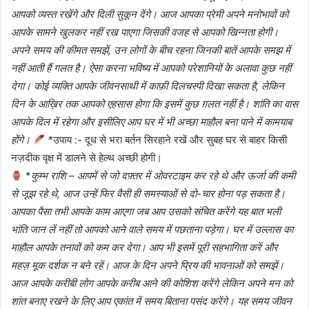
आपको व्यस्त रखेंगे और दिली सुकून देंगे। आज आपका प्रेमी अपने मनोभावों को
आपके सामने खुलकर नहीं रख पाएगा जिसकी वजह से आपको खिन्नता होगी।
अपने समय की कीमत समझें, उन लोगों के बीच रहना जिनकी बातें आपके समझ में
नहीं आती हैं गलत है। ऐसा करना भविष्य में आपको परेशानियों के अलावा कुछ नहीं
देगा। कोई व्यक्ति आपके जीवनसाथी में काफ़ी दिलचस्पी दिखा सकता है, लेकिन
दिन के आख़िर तक आपको एहसास होगा कि इसमें कुछ ग़लत नहीं है। शांति का वास
आपके दिल में रहेगा और इसीलिए आप घर में भी अच्छा माहौल बना पाने में कामयाब
होंगे।
*
उपाय :- दूध से भरा बर्तन सिरहाने रखें और सुबह घर से बाहर किसी
नज़दीक वृक्ष में डालने से हेल्थ अच्छी होगी।
*
कुम्भ राशि – आपमें से जो दफ़्तर में ओवरटाइम कर रहे थे और ऊर्जा की कमी
से जूझ रहे थे, आज उन्हें फिर वैसी ही समस्याओं से दो-चार होना पड़ सकता है।
आपका पैसा तभी आपके काम आएगा जब आप उसको संचित करेंगे यह बात भली
भांति जान लें नहीं तो आपको आने वाले समय में पछताना पड़ेगा। घर में उल्लास का
माहौल आपके तनावों को कम कर देगा। आप भी इसमें पूरी सहभागिता करें और
महज़ मूक दर्शक न बने रहें। आज के दिन अपने प्रिय की भावनाओं को समझें।
आज आपके करीबी लोग आपके करीब आने की कोशिश करेंगे लेकिन अपने मन को
शांत बनाए रखने के लिए आप एकांत में समय बिताना पसंद करेंगे। यह समय जीवन