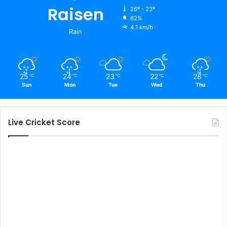
Raisen
26º - 23º
82%
4.1 km/h
Rain
25
24
23
22
28
℃
℃
℃
℃
℃
Sun
Mon
Tue
Wed
Thu
Live Cricket Score