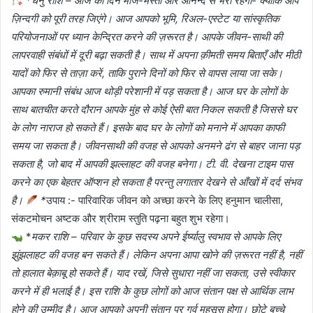
*
धनु राशि – आज का दिन मौज-मस्ती और आनन्द से भरा रहेगा- क्योंकि आप
ज़िन्दगी को पूरी तरह जिएंगे। आज आपको भूमि, रिअल-एस्टेट या सांस्कृतिक
परियोजनाओं पर ध्यान केन्द्रित करने की ज़रूरत है। आपके जीवन-साथी की
लापरवाही संबंधों में दूरी बढ़ा सकती है। साथ में अपना क़ीमती समय बिताएँ और मीठी
यादों को फिर से ताज़ा करें, ताकि पुराने दिनों को फिर से वापस लाया जा सके।
आपका रुमानी संबंध आज थोड़ी परेशानी में पड़ सकता है। आज घर के लोगों के
साथ बातचीत करते दौरान आपके मुंह से कोई ऐसी बात निकल सकती है जिससे घर
के लोग नाराज हो सकते हैं। इसके बाद घर के लोगों को मनाने में आपका काफी
समय जा सकता है। जीवनसाथी की वजह से आपको अनमने ढंग से बाहर जाना पड़
सकता है, जो बाद में आपकी झल्लाहट की वजह बनेगा। टी. वी. देखना टाइम पास
करने का एक बेहतर ऑप्शन हो सकता है परन्तु लगातार देखने से आँखों में दर्द संभव
है।
*
उपाय :- पारिवारिक जीवन को अच्छा करने के लिए हनुमान चालीसा,
संकटमोचन अष्टक और श्रीराम स्तुति पढ़ना बहुत शुभ रहेगा।
*
मकर राशि – परिवार के कुछ सदस्य अपने ईर्ष्यालु स्वभाव से आपके लिए
झुंझलाहट की वजह बन सकते हैं। लेकिन अपना आपा खोने की ज़रूरत नहीं है, नहीं
तो हालात बेक़ाबू हो सकते हैं। याद रखें, जिसे सुधारा नहीं जा सकता, उसे स्वीकार
करने में ही भलाई है। इस राशि केे कुछ लोगों को आज संतान पक्ष से आर्थिक लाभ
होने की उम्मीद है। आज आपको अपनी संतान पर गर्व महसूस होगा। छोटे बच्चे