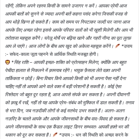
रहेंगी, लेकिन अपने रहस्य किसी के सामने उजागर न करें। आपका प्रेमी आज
आपकी बातों को सुनने से ज्यादा अपनी बातें कहना पसंद करेगा जिसकी वजह से
आप थोड़े खिन्न हो सकते हैं। काम को समय पर निपटाकर जल्दी घर जाना आज
आपके लिए अच्छा रहेगा इससे आपके परिवार वालों को भी खुशी मिलेगी और आप भी
तरोताजा महसूस करेेंगे। घरेलू मोर्चे पर बढ़िया खाने और गहरी नीन्द का पूरा लुत्फ़
आप ले पाएंगे। आज लोगों के बीच आप खुद को अकेला महसूस करेंगे।
*
उपाय
:- सफेद-काला जूता पहनने से आर्थिक स्थिति मजबूत होगी।
*
सिंह राशि – आपकी इच्छा-शक्ति को प्रोत्साहन मिलेगा, क्योंकि आप बहुत
पेचीदा हालात से निकलने में क़ामयाब रहेंगे। भावुक फ़ैसला लेते वक़्त अपनी
तार्किकता न छोड़ें। बिना विचार किये आपको किसी को भी अपना पैसा नहीं देना
चाहिए नहीं तो आपको आने वाले वक्त में बड़ी परेशानी है सकती है। कोई ऐसा
रिश्तेदार जो बहुत दूर रहता है, आज आपसे संपर्क कर सकता है। अपनी दीवानगी
को क़ाबू में रखें, नहीं तो यह आपके प्रेम-संबंध को मुश्किल में डाल सकती है। तनाव
से भरा दिन, जब नज़दीकी लोगों से कई मतभेद उभर सकते हैं। अलग-अलग
नज़रिए के चलते आपके और आपके जीवनसाथी के बीच वाद-विवाद हो सकता है।
अपने जीवनसाथी के साथ एक कैंडल लाइट डिनर सम्भवतः आपकी हफ़्ते भर की
थकान को दूर कर सकता है।
*
उपाय :- धन की स्थिति को अच्छा करने के