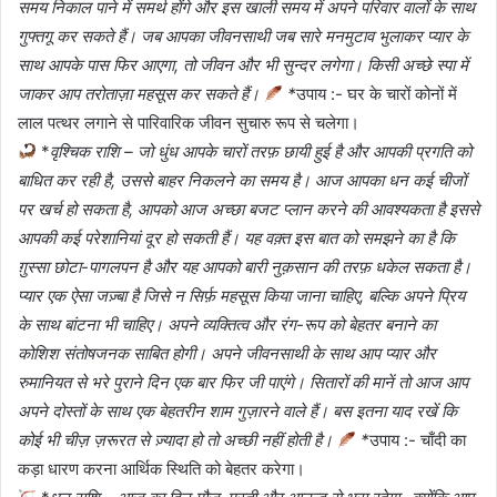
समय निकाल पाने में समर्थ होंगे और इस खाली समय में अपने परिवार वालों के साथ
गुफ्तगू कर सकते हैं। जब आपका जीवनसाथी जब सारे मनमुटाव भुलाकर प्यार के
साथ आपके पास फिर आएगा, तो जीवन और भी सुन्दर लगेगा। किसी अच्छे स्पा में
जाकर आप तरोताज़ा महसूस कर सकते हैं।
*
उपाय :- घर के चारों कोनों में
लाल पत्थर लगाने से पारिवारिक जीवन सुचारु रूप से चलेगा।
*
वृश्चिक राशि – जो धुंध आपके चारों तरफ़ छायी हुई है और आपकी प्रगति को
बाधित कर रही है, उससे बाहर निकलने का समय है। आज आपका धन कई चीजों
पर खर्च हो सकता है, आपको आज अच्छा बजट प्लान करने की आवश्यकता है इससे
आपकी कई परेशानियां दूर हो सकती हैं। यह वक़्त इस बात को समझने का है कि
ग़ुस्सा छोटा-पागलपन है और यह आपको बारी नुक़सान की तरफ़ धकेल सकता है।
प्यार एक ऐसा जज़्बा है जिसे न सिर्फ़ महसूस किया जाना चाहिए, बल्कि अपने प्रिय
के साथ बांटना भी चाहिए। अपने व्यक्तित्व और रंग-रूप को बेहतर बनाने का
कोशिश संतोषजनक साबित होगी। अपने जीवनसाथी के साथ आप प्यार और
रुमानियत से भरे पुराने दिन एक बार फिर जी पाएंगे। सितारों की मानें तो आज आप
अपने दोस्तों के साथ एक बेहतरीन शाम गुज़ारने वाले हैं। बस इतना याद रखें कि
कोई भी चीज़ ज़रूरत से ज़्यादा हो तो अच्छी नहीं होती है।
*
उपाय :- चाँदी का
कड़ा धारण करना आर्थिक स्थिति को बेहतर करेगा।