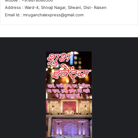
Mobile : +918878086500
Address : Ward-4, Shivaji Nagar, Silwani, Dist- Raisen
Email Id :
mruganchalexpress@gmail.com