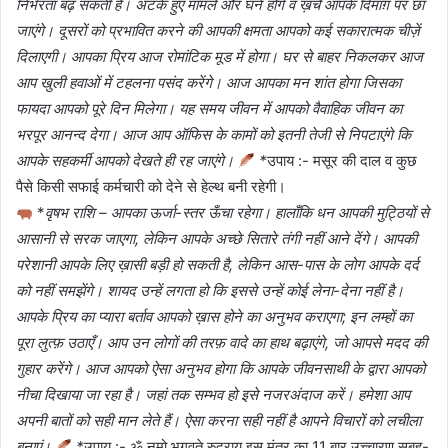
निर्भरता बढ़ सकती है। अटके हुए मामले और घने होंगे व ख़र्चे आपके दिमाग़ पर छा
जाएंगे। दूसरों को प्रभावित करने की आपकी क्षमता आपको कई सकारात्मक चीज़ें
दिलाएगी। आपका प्रिय आज रोमांटिक मूड में होगा। घर से बाहर निकलकर आज
आप खुली हवाओं में टहलना पसंद करेंगे। आज आपका मन शांत होगा जिसका
फायदा आपको पूरे दिन मिलेगा। यह समय जीवन में आपको वैवाहिक जीवन का
भरपूर आनन्द देगा। आज आप ऑफिस के कामों को इतनी तेजी से निपटाएंगे कि
आपके सहकर्मी आपको देखते ही रह जाएंगे।
*
उपाय :- मसूर की दाल व कुछ
पैसे किसी सफाई कर्मचारी को देने से हेल्थ बनी रहेगी।
*
वृषभ राशि – आपका ऊर्जा-स्तर ऊँचा रहेगा। हालाँकि धन आपकी मुट्ठियों से
आसानी से सरक जाएगा, लेकिन आपके अच्छे सितारे तंगी नहीं आने देंगे। आपकी
परेशानी आपके लिए ख़ासी बड़ी हो सकती है, लेकिन आस-पास के लोग आपके दर्द
को नहीं समझेंगे। शायद उन्हें लगता हो कि इससे उन्हें कोई लेना-देना नहीं है।
आपके प्रिय का प्यारा बर्ताव आपको ख़ास होने का अनुभव कराएगा; इन लम्हों का
पूरा लुत्फ़ उठाएँ। आप उन लोगों की तरफ़ वादे का हाथ बढ़ाएंगे, जो आपसे मदद की
गुहार करेंगे। आज आपको ऐसा अनुभव होगा कि आपके जीवनसाथी के द्वारा आपको
नीचा दिखाया जा रहा है। जहां तक सम्भव हो इसे नजरअंदाज करें। हमेशा आप
अपनी बातों को सही मान लेते हैं। ऐसा करना सही नहीं है आपने विचारों को लचीला
बनाएं।
*
उपाय :- ॐ नमो भगवते रुद्राय इस मंत्र का 11 बार उच्चारण सुबह-